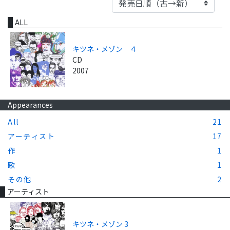
ALL
キツネ・メゾン ４
CD
2007
Appearances
All
21
アーティスト
17
作
1
歌
1
その他
2
アーティスト
キツネ・メゾン 3