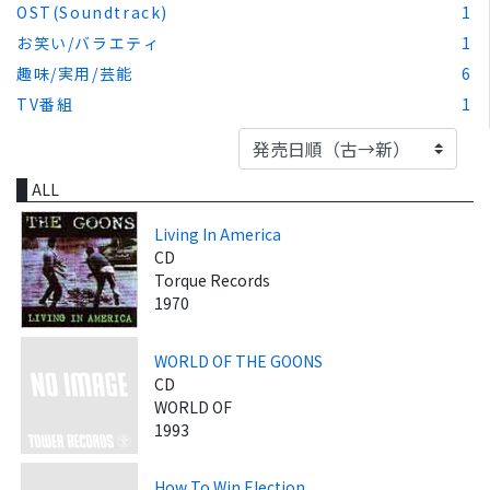
OST(Soundtrack)
1
お笑い/バラエティ
1
趣味/実用/芸能
6
TV番組
1
ALL
Living In America
CD
Torque Records
1970
WORLD OF THE GOONS
CD
WORLD OF
1993
How To Win Election