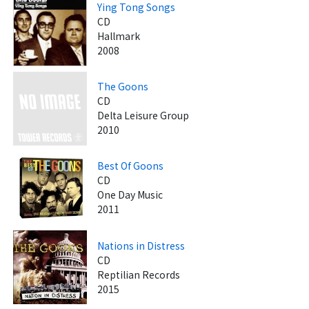
Ying Tong Songs
CD
Hallmark
2008
The Goons
CD
Delta Leisure Group
2010
Best Of Goons
CD
One Day Music
2011
Nations in Distress
CD
Reptilian Records
2015