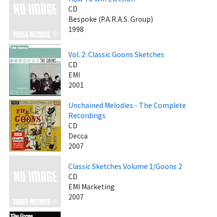
CD
Bespoke (P.A.R.A.S. Group)
1998
Vol. 2: Classic Goons Sketches
CD
EMI
2001
Unchained Melodies - The Complete
Recordings
CD
Decca
2007
Classic Sketches Volume 1/Goons 2
CD
EMI Marketing
2007