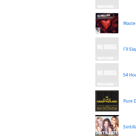
Maste
I'll S
54 Hou
Pure 
Sintil