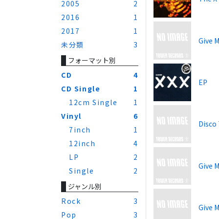
2005
2
2016
1
2017
1
Give M
未分類
3
フォーマット別
CD
4
EP
CD Single
1
12cm Single
1
Vinyl
6
Disco 
7inch
1
12inch
4
LP
2
Give M
Single
2
ジャンル別
Rock
3
Give M
Pop
3