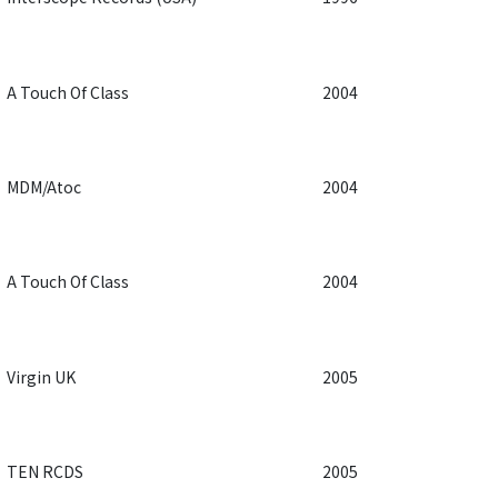
A Touch Of Class
2004
MDM/Atoc
2004
A Touch Of Class
2004
Virgin UK
2005
TEN RCDS
2005