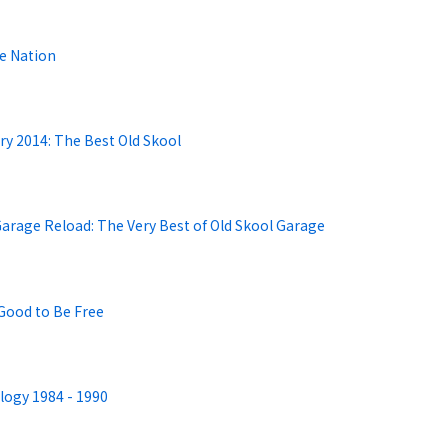
e Nation
ry 2014: The Best Old Skool
arage Reload: The Very Best of Old Skool Garage
Good to Be Free
logy 1984 - 1990