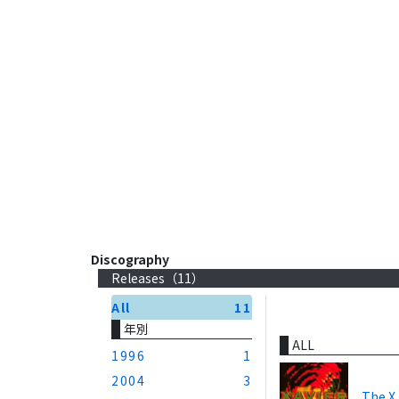
Discography
Releases（
11
）
All
11
年別
ALL
1996
1
2004
3
The X