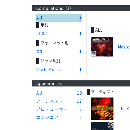
Compilations（
1
）
All
1
年別
ALL
2007
1
フォーマット別
Maste
CD
1
ジャンル別
Club Music
1
Appearances
アーティスト
All
19
アーティスト
17
The X
プロデューサー
1
エンジニア
1