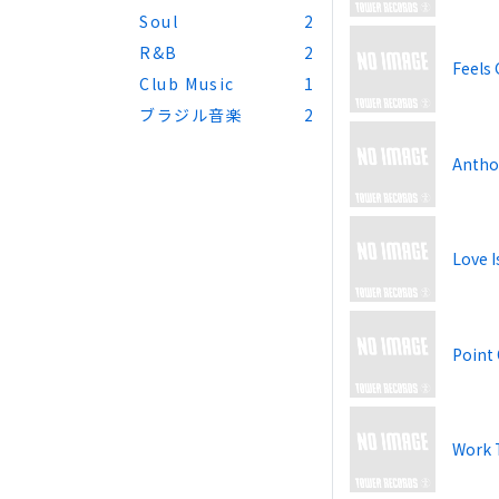
Soul
2
R&B
2
Feels 
Club Music
1
ブラジル音楽
2
Antho
Love 
Point 
Work 