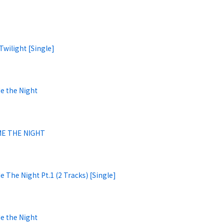
Twilight [Single]
e the Night
ME THE NIGHT
e The Night Pt.1 (2 Tracks) [Single]
e the Night