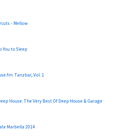
rcuts - Mellow
lap You to Sleep
se.fm: Tanzbar, Vol. 1
Deep House: The Very Best Of Deep House & Garage
late Marbella 2014