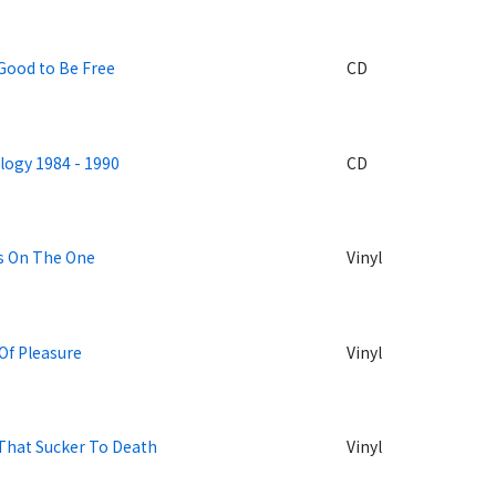
Good to Be Free
CD
logy 1984 - 1990
CD
Is On The One
Vinyl
Of Pleasure
Vinyl
That Sucker To Death
Vinyl