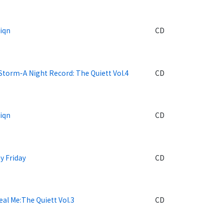
iqn
CD
Storm-A Night Record: The Quiett Vol.4
CD
iqn
CD
y Friday
CD
al Me:The Quiett Vol.3
CD