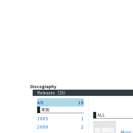
Discography
Releases（
15
）
All
15
年別
ALL
2005
1
2006
2
Music: