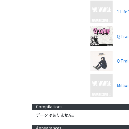
1 Life 
Q Tra
Q Trai
Millio
Compilations
データはありません。
Appearances