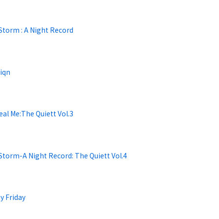
Storm : A Night Record
iqn
al Me:The Quiett Vol.3
Storm-A Night Record: The Quiett Vol.4
y Friday