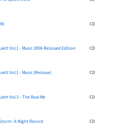
IN
CD
iett Vol.1 - Music 2006 Reissued Edition
CD
iett Vol.1 - Music (Reissue)
CD
iett Vol.3 - The Real Me
CD
Storm : A Night Record
CD