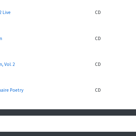
2 Live
CD
in
CD
n, Vol. 2
CD
naire Poetry
CD