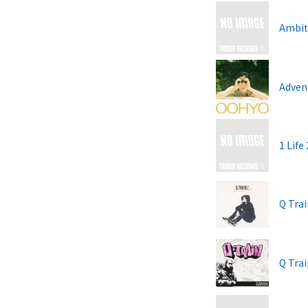
Ambit
Adven
1 Life 
Q Trai
Q Tra