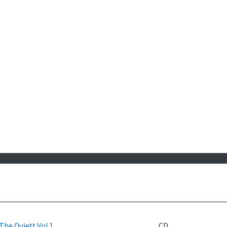
The Quiett Vol.1
CD