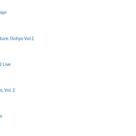
iqn
ture: Oohyo Vol.1
2 Live
n, Vol. 2
in