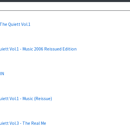
The Quiett Vol.1
iett Vol.1 - Music 2006 Reissued Edition
IN
iett Vol.1 - Music (Reissue)
iett Vol.3 - The Real Me