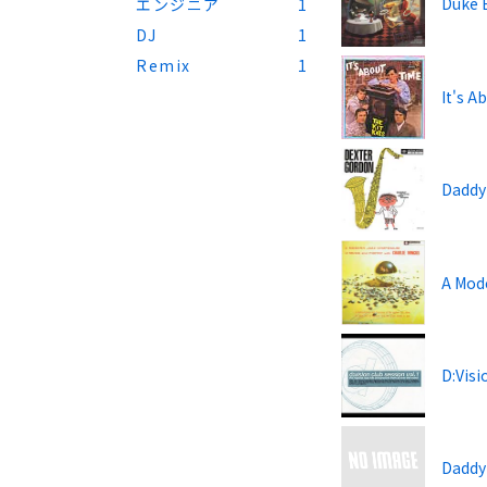
Duke E
エンジニア
1
DJ
1
Remix
1
It's A
Daddy
A Mod
D:Visi
Daddy