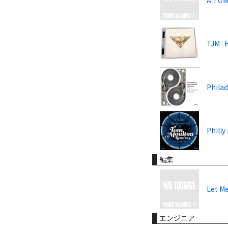
TJM : 
Phila
Phill
編集
Let M
エンジニア