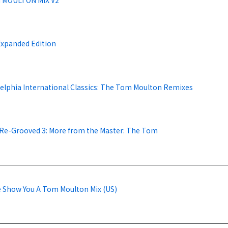
Expanded Edition
delphia International Classics: The Tom Moulton Remixes
y Re-Grooved 3: More from the Master: The Tom
e Show You A Tom Moulton Mix (US)