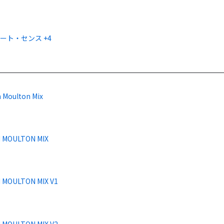
ート・センス +4
 Moulton Mix
 MOULTON MIX
 MOULTON MIX V1
 MOULTON MIX V2