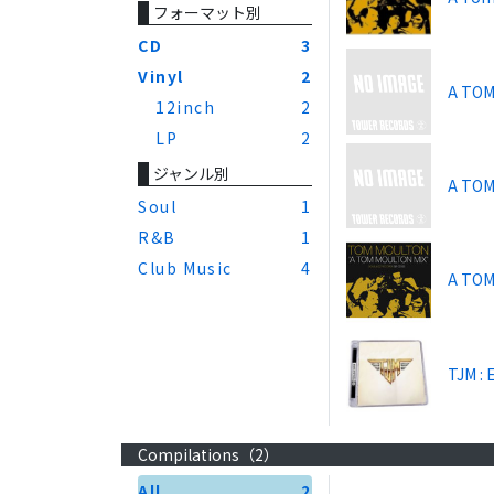
フォーマット別
CD
3
Vinyl
2
A TOM
12inch
2
LP
2
ジャンル別
A TOM
Soul
1
R&B
1
Club Music
4
A TOM
TJM : 
Compilations（
2
）
All
2