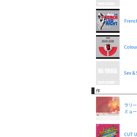
Frenc
Colour
Sex & 
作
ラリー
ミュージ
CUT U