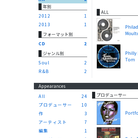
年別
ALL
2012
1
2013
1
Philad
Moult
フォーマット別
CD
2
Philly
ジャンル別
Tom
Soul
2
R&B
2
Appearances
プロデューサー
All
24
プロデューサー
10
Portfo
作
3
アーティスト
7
編集
1