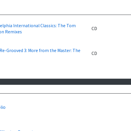
elphia International Classics: The Tom
CD
on Remixes
 Re-Grooved 3: More from the Master: The
CD
lio