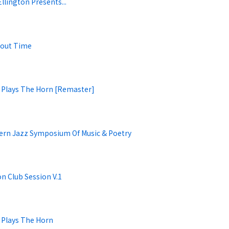
llington Presents...
bout Time
 Plays The Horn [Remaster]
ern Jazz Symposium Of Music & Poetry
on Club Session V.1
 Plays The Horn