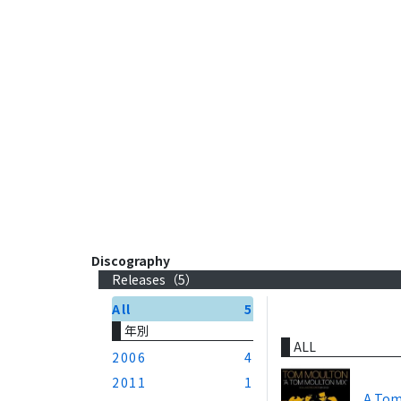
Discography
Releases（
5
）
All
5
年別
ALL
2006
4
2011
1
A Tom