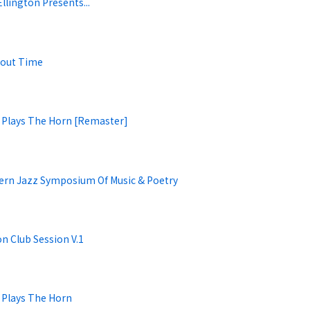
llington Presents...
bout Time
 Plays The Horn [Remaster]
ern Jazz Symposium Of Music & Poetry
on Club Session V.1
 Plays The Horn