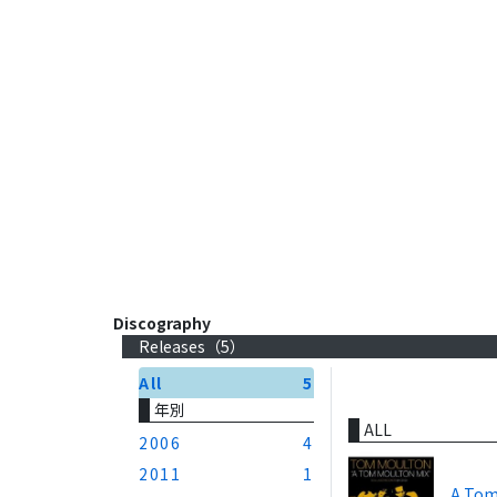
Discography
Releases（
5
）
All
5
年別
ALL
2006
4
2011
1
A Tom