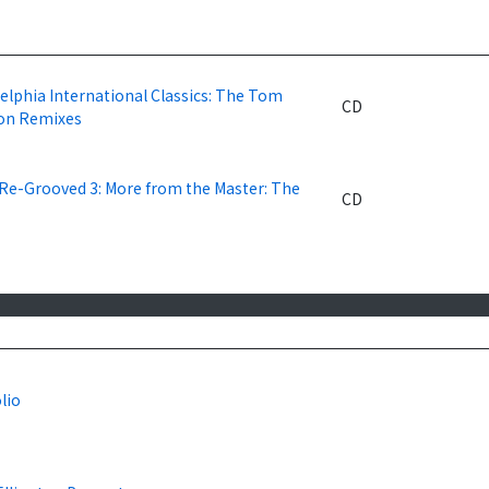
elphia International Classics: The Tom
CD
on Remixes
 Re-Grooved 3: More from the Master: The
CD
lio