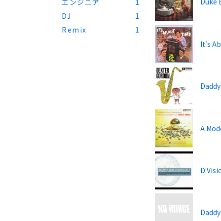
Duke E
エンジニア
1
DJ
1
Remix
1
It's A
Daddy
A Mod
D:Visi
Daddy