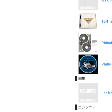
TJM : 
Phila
Phill
編集
Let M
エンジニア