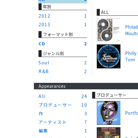
年別
ALL
2012
1
2013
1
Philad
Moult
フォーマット別
CD
2
Philly
ジャンル別
Tom
Soul
2
R&B
2
Appearances
プロデューサー
All
24
プロデューサー
10
Portfo
作
3
アーティスト
7
編集
1