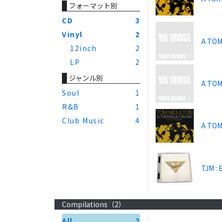
フォーマット別
CD
3
Vinyl
2
A TOM
12inch
2
LP
2
ジャンル別
A TOM
Soul
1
R&B
1
Club Music
4
A TOM
TJM : 
Compilations（
2
）
All
2