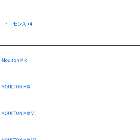
ート・センス +4
 Moulton Mix
 MOULTON MIX
 MOULTON MIX V1
 MOULTON MIX V2