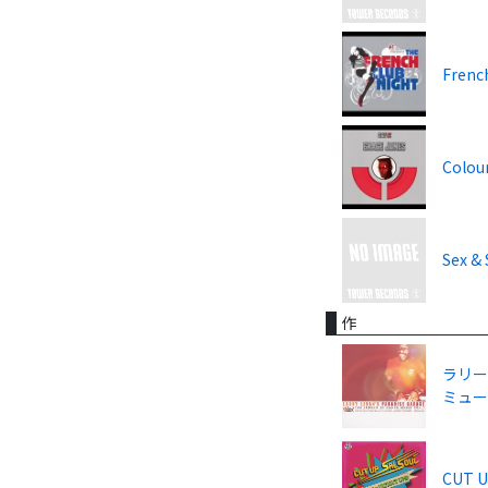
Frenc
Colour
Sex & 
作
ラリー
ミュージ
CUT U