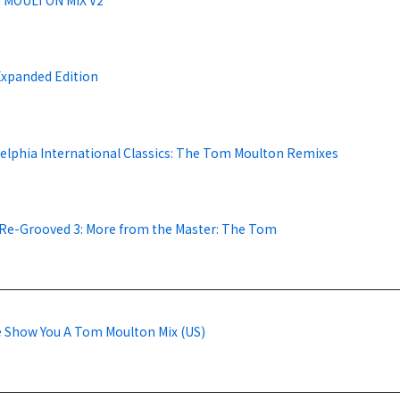
Expanded Edition
delphia International Classics: The Tom Moulton Remixes
y Re-Grooved 3: More from the Master: The Tom
e Show You A Tom Moulton Mix (US)