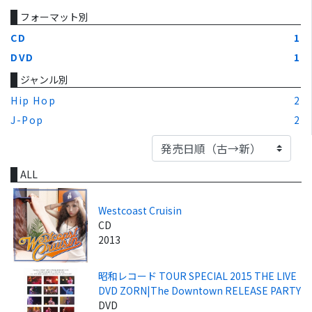
フォーマット別
CD
1
DVD
1
ジャンル別
Hip Hop
2
J-Pop
2
ALL
Westcoast Cruisin
CD
2013
昭和レコード TOUR SPECIAL 2015 THE LIVE
DVD ZORN|The Downtown RELEASE PARTY
DVD