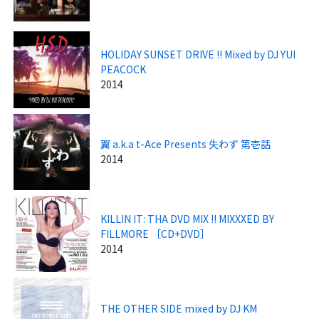
HOLIDAY SUNSET DRIVE !! Mixed by DJ YUI
PEACOCK
2014
翼 a.k.a t-Ace Presents 失わず 第壱話
2014
KILLIN IT: THA DVD MIX !! MIXXXED BY
FILLMORE ［CD+DVD］
2014
THE OTHER SIDE mixed by DJ KM