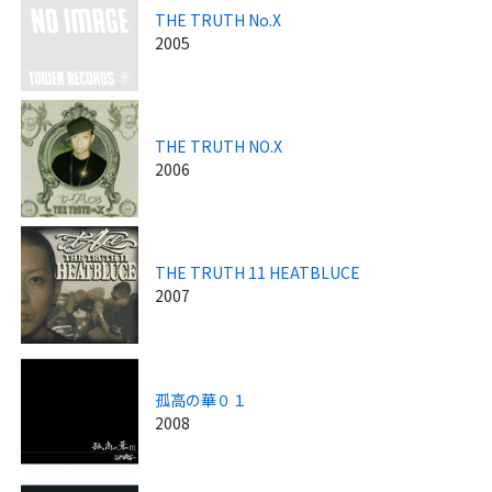
THE TRUTH No.X
2005
THE TRUTH NO.X
2006
THE TRUTH 11 HEATBLUCE
2007
孤高の華０１
2008