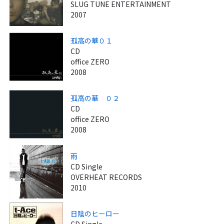
SLUG TUNE ENTERTAINMENT
2007
孤高の華０１
CD
office ZERO
2008
孤高の華 ０２
CD
office ZERO
2008
雨
CD Single
OVERHEAT RECORDS
2010
日陰のヒーロー
CD Single