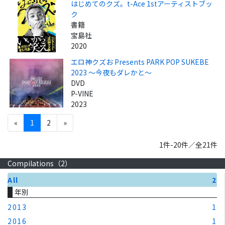
はじめてのクズ。t-Ace 1stアーティストブッ
ク
書籍
宝島社
2020
エロ神クズお Presents PARK POP SUKEBE
2023 ～今夜もダレかと～
DVD
P-VINE
2023
«
1
2
»
1件-20件／全21件
Compilations（
2
）
All
2
年別
2013
1
2016
1