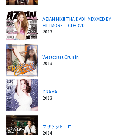
AZIAN MIX!! THA DVD!! MIXXXED BY
FILLMORE ［CD+DVD］
2013
Westcoast Cruisin
2013
DRAMA
2013
フザケタヒーロー
2014