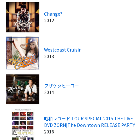
Change?
2012
Westcoast Cruisin
2013
フザケタヒーロー
2014
昭和レコード TOUR SPECIAL 2015 THE LIVE
DVD ZORN|The Downtown RELEASE PARTY
2016