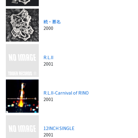
続・悪名
2000
R.L.II
2001
R.L.II-Carnival of RINO
2001
12INCH SINGLE
2001