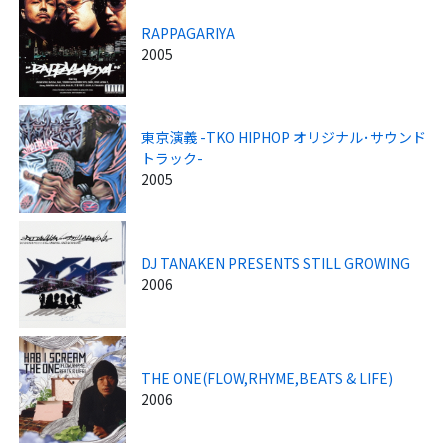
RAPPAGARIYA
2005
東京演義 -TKO HIPHOP オリジナル･サウンド
トラック-
2005
DJ TANAKEN PRESENTS STILL GROWING
2006
THE ONE(FLOW,RHYME,BEATS & LIFE)
2006