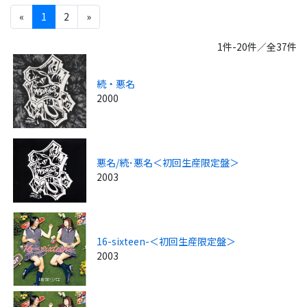
«
1
2
»
1件-20件／全37件
続・悪名
2000
悪名/続･悪名＜初回生産限定盤＞
2003
16-sixteen-＜初回生産限定盤＞
2003