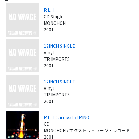
R.L.II
CD Single
MONOHON
2001
12INCH SINGLE
Vinyl
TR IMPORTS
2001
12INCH SINGLE
Vinyl
TR IMPORTS
2001
R.L.II-Carnival of RINO
CD
MONOHON / エクストラ・ラージ・レコード
2001