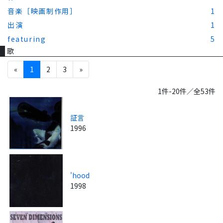
音楽［映画制作用］
1
出演
1
featuring
5
歌
«
1
2
3
»
1件-20件／全53件
証言
1996
'hood
1998