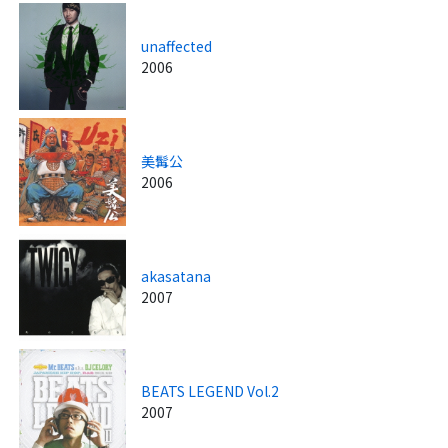
unaffected
2006
美髯公
2006
akasatana
2007
BEATS LEGEND Vol.2
2007