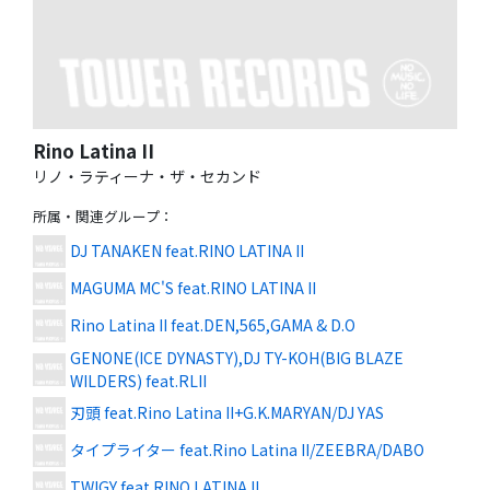
Rino Latina II
リノ・ラティーナ・ザ・セカンド
所属・関連グループ
：
DJ TANAKEN feat.RINO LATINA II
MAGUMA MC'S feat.RINO LATINA II
Rino Latina II feat.DEN,565,GAMA & D.O
GENONE(ICE DYNASTY),DJ TY-KOH(BIG BLAZE
WILDERS) feat.RLII
刃頭 feat.Rino Latina II+G.K.MARYAN/DJ YAS
タイプライター feat.Rino Latina II/ZEEBRA/DABO
TWIGY feat.RINO LATINA II