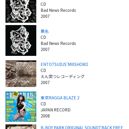
CD
Bad News Records
2007
悪名
CD
Bad News Records
2007
ENTOTSUDJS'MIXSHOW2
CD
えん突つレコーディング
2007
東京RAGGA BLAZE 2
CD
JAPAN RECORD
2008
B-BOY PARK ORIGINAL SOUNDTRACK FREE