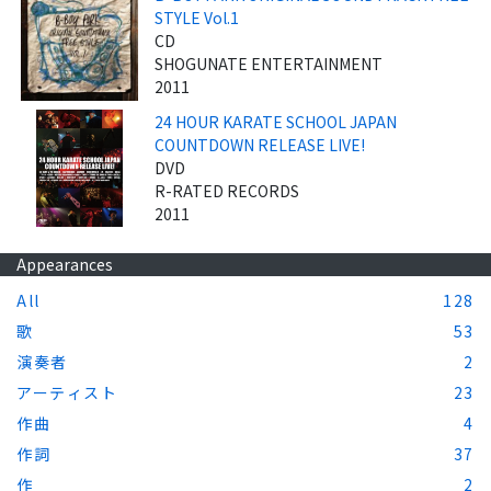
STYLE Vol.1
CD
SHOGUNATE ENTERTAINMENT
2011
24 HOUR KARATE SCHOOL JAPAN
COUNTDOWN RELEASE LIVE!
DVD
R-RATED RECORDS
2011
Appearances
All
128
歌
53
演奏者
2
アーティスト
23
作曲
4
作詞
37
作
2