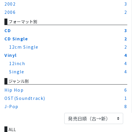
2002
3
2006
2
フォーマット別
CD
3
CD Single
2
12cm Single
2
Vinyl
4
12inch
4
Single
4
ジャンル別
Hip Hop
6
OST(Soundtrack)
1
J-Pop
8
ALL