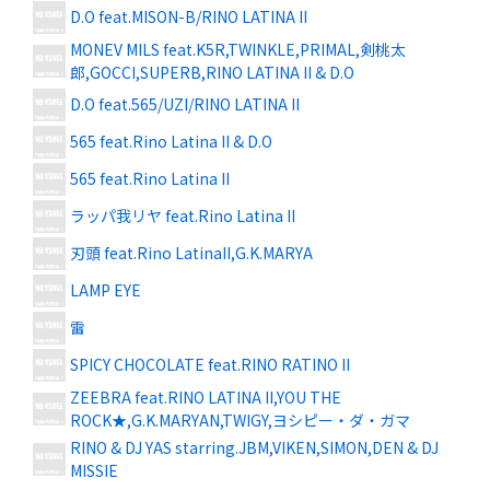
D.O feat.MISON-B/RINO LATINA II
MONEV MILS feat.K5R,TWINKLE,PRIMAL,剣桃太
郎,GOCCI,SUPERB,RINO LATINA II & D.O
D.O feat.565/UZI/RINO LATINA II
565 feat.Rino Latina II & D.O
565 feat.Rino Latina II
ラッパ我リヤ feat.Rino Latina II
刃頭 feat.Rino LatinaII,G.K.MARYA
LAMP EYE
雷
SPICY CHOCOLATE feat.RINO RATINO II
ZEEBRA feat.RINO LATINA II,YOU THE
ROCK★,G.K.MARYAN,TWIGY,ヨシピー・ダ・ガマ
RINO & DJ YAS starring.JBM,VIKEN,SIMON,DEN & DJ
MISSIE