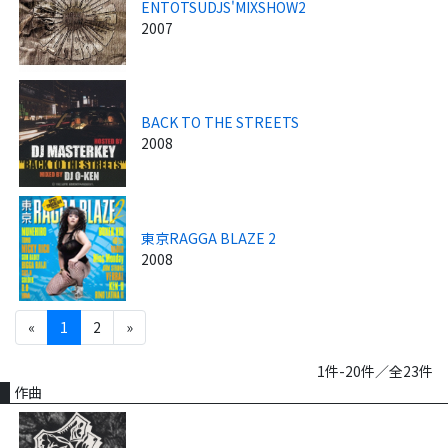
ENTOTSUDJS'MIXSHOW2
2007
BACK TO THE STREETS
2008
東京RAGGA BLAZE 2
2008
«
1
2
»
1件-20件／全23件
作曲