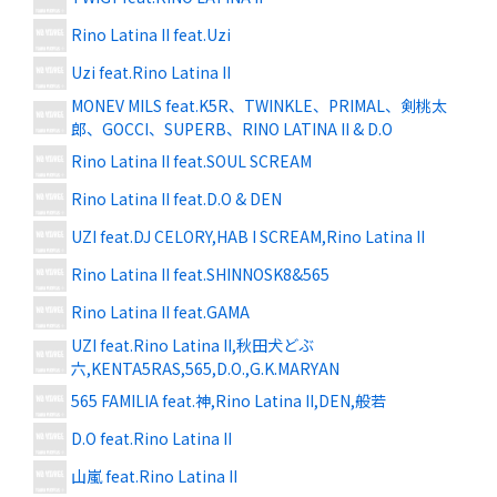
Rino Latina II feat.Uzi
Uzi feat.Rino Latina II
MONEV MILS feat.K5R、TWINKLE、PRIMAL、剣桃太
郎、GOCCI、SUPERB、RINO LATINA II & D.O
Rino Latina II feat.SOUL SCREAM
Rino Latina II feat.D.O & DEN
UZI feat.DJ CELORY,HAB I SCREAM,Rino Latina II
Rino Latina II feat.SHINNOSK8&565
Rino Latina II feat.GAMA
UZI feat.Rino Latina II,秋田犬どぶ
六,KENTA5RAS,565,D.O.,G.K.MARYAN
565 FAMILIA feat.神,Rino Latina II,DEN,般若
D.O feat.Rino Latina II
山嵐 feat.Rino Latina II