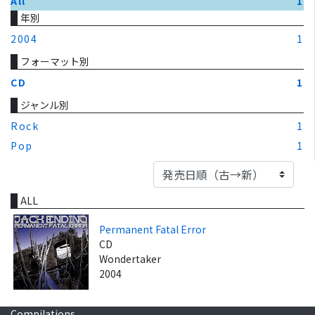
All
1
年別
2004
1
フォーマット別
CD
1
ジャンル別
Rock
1
Pop
1
ALL
Permanent Fatal Error
CD
Wondertaker
2004
Compilations