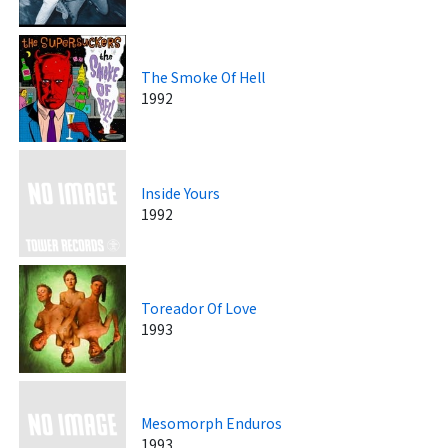
The Smoke Of Hell
1992
Inside Yours
1992
Toreador Of Love
1993
Mesomorph Enduros
1993