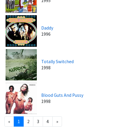
1995
Daddy
1996
Totally Switched
1998
Blood Guts And Pussy
1998
«
1
2
3
4
»