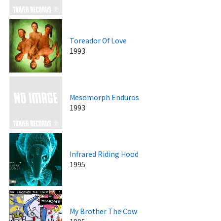
Toreador Of Love
1993
Mesomorph Enduros
1993
Infrared Riding Hood
1995
My Brother The Cow