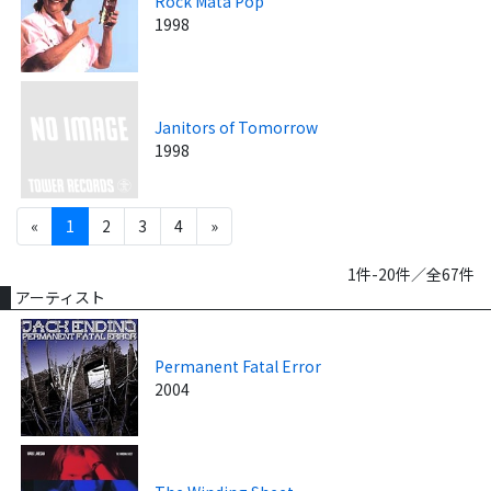
Rock Mata Pop
1998
Janitors of Tomorrow
1998
«
1
2
3
4
»
1件-20件／全67件
アーティスト
Permanent Fatal Error
2004