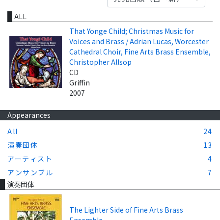
ALL
That Yonge Child; Christmas Music for
Voices and Brass / Adrian Lucas, Worcester
Cathedral Choir, Fine Arts Brass Ensemble,
Christopher Allsop
CD
Griffin
2007
Appearances
All
24
演奏団体
13
アーティスト
4
アンサンブル
7
演奏団体
The Lighter Side of Fine Arts Brass