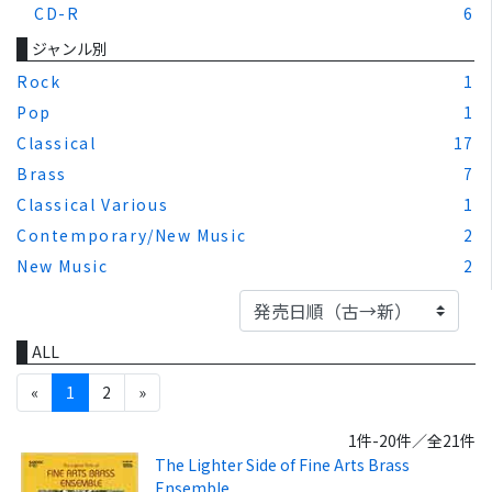
CD-R
6
ジャンル別
Rock
1
Pop
1
Classical
17
Brass
7
Classical Various
1
Contemporary/New Music
2
New Music
2
ALL
«
1
2
»
1件-20件／全21件
The Lighter Side of Fine Arts Brass
Ensemble