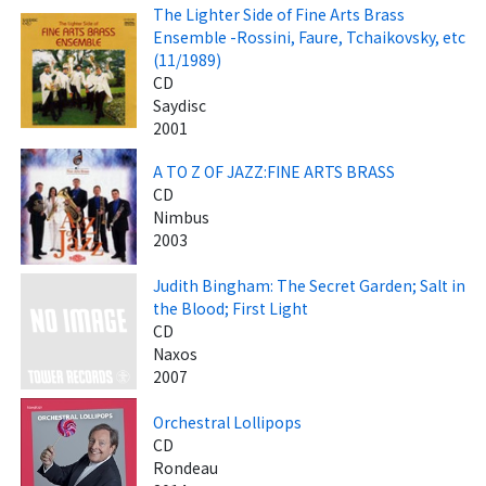
The Lighter Side of Fine Arts Brass
Ensemble -Rossini, Faure, Tchaikovsky, etc
(11/1989)
CD
Saydisc
2001
A TO Z OF JAZZ:FINE ARTS BRASS
CD
Nimbus
2003
Judith Bingham: The Secret Garden; Salt in
the Blood; First Light
CD
Naxos
2007
Orchestral Lollipops
CD
Rondeau