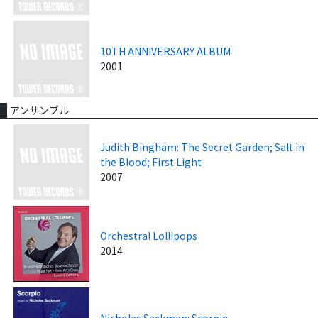
10TH ANNIVERSARY ALBUM
2001
アンサンブル
Judith Bingham: The Secret Garden; Salt in
the Blood; First Light
2007
Orchestral Lollipops
2014
Nicholas Sackman: Scorpio