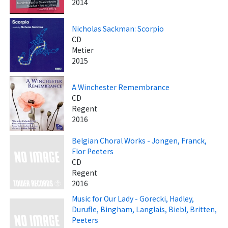
2014
Nicholas Sackman: Scorpio
CD
Metier
2015
A Winchester Remembrance
CD
Regent
2016
Belgian Choral Works - Jongen, Franck,
Flor Peeters
CD
Regent
2016
Music for Our Lady - Gorecki, Hadley,
Durufle, Bingham, Langlais, Biebl, Britten,
Peeters