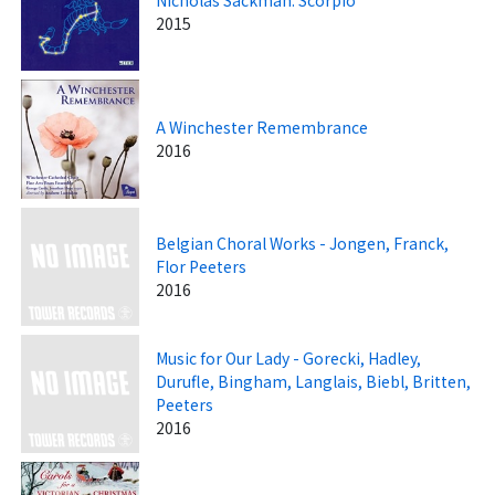
2015
A Winchester Remembrance
2016
Belgian Choral Works - Jongen, Franck,
Flor Peeters
2016
Music for Our Lady - Gorecki, Hadley,
Durufle, Bingham, Langlais, Biebl, Britten,
Peeters
2016