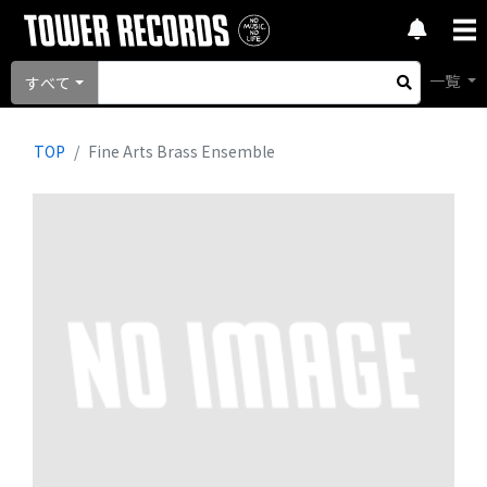
一覧
すべて
TOP
Fine Arts Brass Ensemble