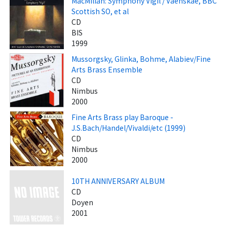
MacMillan: Symphony Vigil / Vaenskae, BBC
Scottish SO, et al
CD
BIS
1999
Mussorgsky, Glinka, Bohme, Alabiev/Fine
Arts Brass Ensemble
CD
Nimbus
2000
Fine Arts Brass play Baroque -
J.S.Bach/Handel/Vivaldi/etc (1999)
CD
Nimbus
2000
10TH ANNIVERSARY ALBUM
CD
Doyen
2001