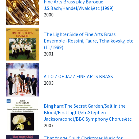
Fine Arts Brass play Baroque -
J.S.Bach/Handel/Vivaldi/etc (1999)
2000
The Lighter Side of Fine Arts Brass
Ensemble -Rossini, Faure, Tchaikovsky, etc
(11/1989)
2001
A TO Z OF JAZZ:FINE ARTS BRASS
2003
Bingham:The Secret Garden/Salt in the
Blood/First Light/etc:Stephen
Jackson(cond)/BBC Symphony Chorus/etc
2007
That Yonge Child; Christmas Music for