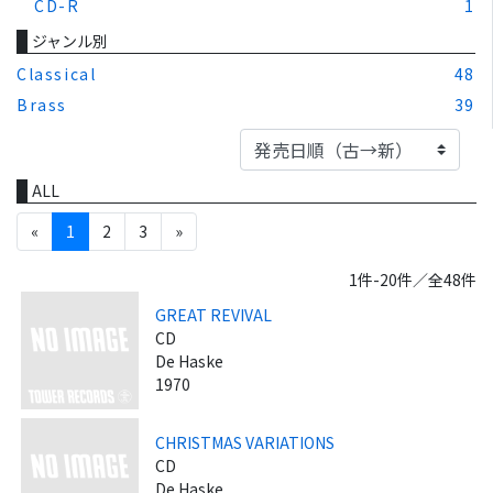
CD-R
1
ジャンル別
Classical
48
Brass
39
ALL
«
1
2
3
»
1件-20件／全48件
GREAT REVIVAL
CD
De Haske
1970
CHRISTMAS VARIATIONS
CD
De Haske