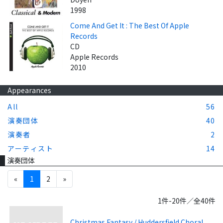
1998
Come And Get It : The Best Of Apple
Records
CD
Apple Records
2010
Appearances
All
56
演奏団体
40
演奏者
2
アーティスト
14
演奏団体
«
1
2
»
1件-20件／全40件
Christmas Fantasy / Huddersfield Choral