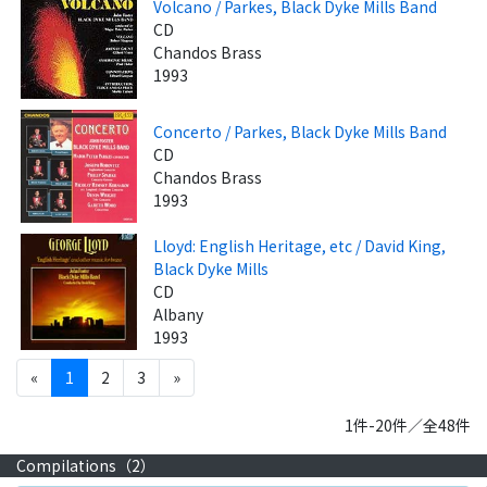
Volcano / Parkes, Black Dyke Mills Band
CD
Chandos Brass
1993
Concerto / Parkes, Black Dyke Mills Band
CD
Chandos Brass
1993
Lloyd: English Heritage, etc / David King,
Black Dyke Mills
CD
Albany
1993
«
1
2
3
»
1件-20件／全48件
Compilations（
2
）