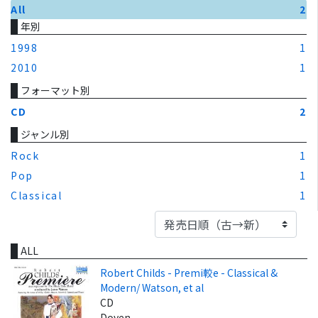
All
2
年別
1998
1
2010
1
フォーマット別
CD
2
ジャンル別
Rock
1
Pop
1
Classical
1
ALL
Robert Childs - Premi較e - Classical &
Modern/ Watson, et al
CD
Doyen