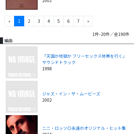
2002
«
1
2
3
4
5
6
7
»
1件-20件／全190件
編曲
「天国か地獄か フリーセックス地帯を行く」
サウンドトラック
1998
ジャズ・イン・ザ・ムービーズ
2002
ニニ・ロッソ◎永遠のオリジナル・ヒット集