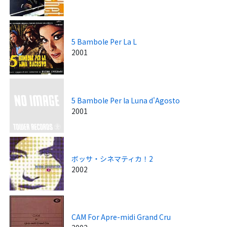
5 Bambole Per La L
2001
5 Bambole Per la Luna d'Agosto
2001
ボッサ・シネマティカ！2
2002
CAM For Apre-midi Grand Cru