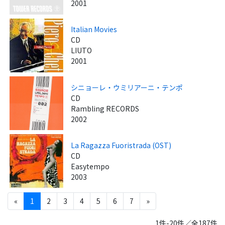
2001
Italian Movies
CD
LIUTO
2001
シニョーレ・ウミリアーニ・テンポ
CD
Rambling RECORDS
2002
La Ragazza Fuoristrada (OST)
CD
Easytempo
2003
«
1
2
3
4
5
6
7
»
1件-20件／全187件