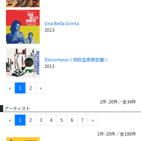
Una Bella Grinta
2013
Discomusic＜初回生産限定盤＞
2013
«
1
2
»
1件-20件／全34件
アーティスト
«
1
2
3
4
5
6
7
»
1件-20件／全190件