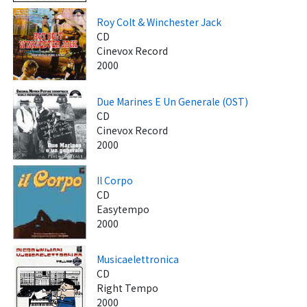
Roy Colt & Winchester Jack
CD
Cinevox Record
2000
Due Marines E Un Generale (OST)
CD
Cinevox Record
2000
Il Corpo
CD
Easytempo
2000
Musicaelettronica
CD
Right Tempo
2000