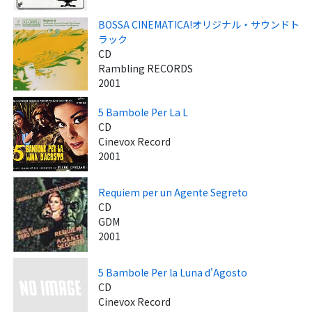
BOSSA CINEMATICA!オリジナル・サウンドト
ラック
CD
Rambling RECORDS
2001
5 Bambole Per La L
CD
Cinevox Record
2001
Requiem per un Agente Segreto
CD
GDM
2001
5 Bambole Per la Luna d'Agosto
CD
Cinevox Record