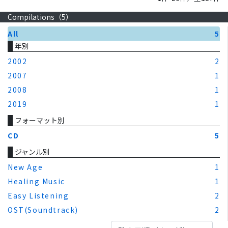
Compilations（
5
）
All
5
年別
2002
2
2007
1
2008
1
2019
1
フォーマット別
CD
5
ジャンル別
New Age
1
Healing Music
1
Easy Listening
2
OST(Soundtrack)
2