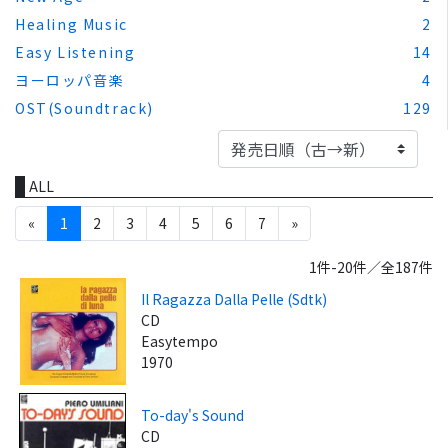
Healing Music
2
Easy Listening
14
ヨーロッパ音楽
4
OST(Soundtrack)
129
ALL
«
1
2
3
4
5
6
7
»
1件-20件／全187件
Il Ragazza Dalla Pelle (Sdtk)
CD
Easytempo
1970
To-day's Sound
CD