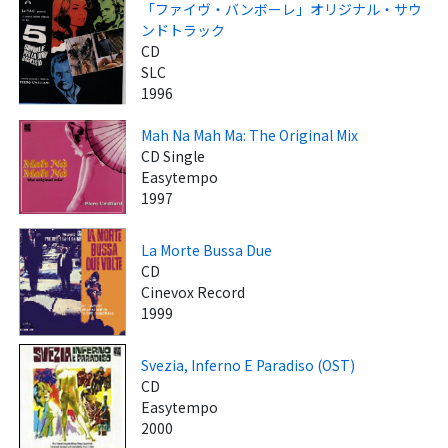
「ファイヴ・バンボーレ」オリジナル・サウ
ンドトラック
CD
SLC
1996
Mah Na Mah Ma: The Original Mix
CD Single
Easytempo
1997
La Morte Bussa Due
CD
Cinevox Record
1999
Svezia, Inferno E Paradiso (OST)
CD
Easytempo
2000