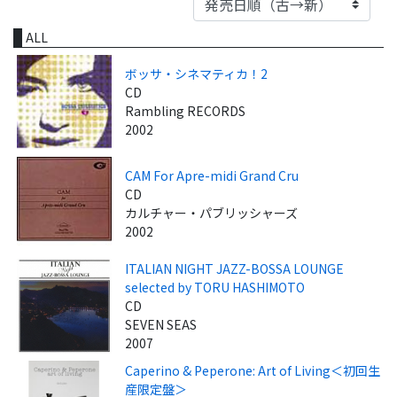
ALL
ボッサ・シネマティカ！2
CD
Rambling RECORDS
2002
CAM For Apre-midi Grand Cru
CD
カルチャー・パブリッシャーズ
2002
ITALIAN NIGHT JAZZ-BOSSA LOUNGE
selected by TORU HASHIMOTO
CD
SEVEN SEAS
2007
Caperino & Peperone: Art of Living＜初回生
産限定盤＞