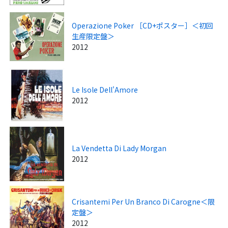
Operazione Poker ［CD+ポスター］＜初回
生産限定盤＞
2012
Le Isole Dell'Amore
2012
La Vendetta Di Lady Morgan
2012
Crisantemi Per Un Branco Di Carogne＜限
定盤＞
2012