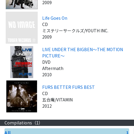
2009
Life Goes On
CD
ミステリーサークルズ/YOUTH INC.
2009
LIVE UNDER THE BIGBEN～THE MOTION
PICTURE～
DVD
Aftermath
2010
FURS BETTER FURS BEST
CD
五合庵/VITAMIN
2012
Compilations（
1
）
All
1