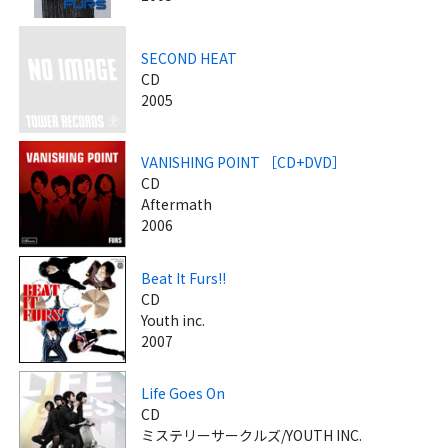
SECOND HEAT
CD
2005
VANISHING POINT ［CD+DVD］
CD
Aftermath
2006
Beat It Furs!!
CD
Youth inc.
2007
Life Goes On
CD
ミステリーサークルズ/YOUTH INC.