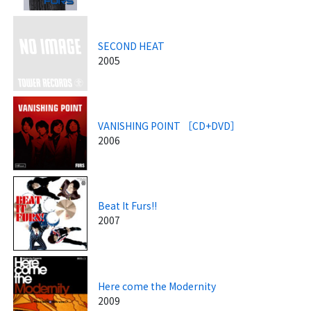
SECOND HEAT
2005
VANISHING POINT ［CD+DVD］
2006
Beat It Furs!!
2007
Here come the Modernity
2009