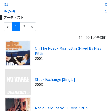
DJ
3
その他
1
アーティスト
«
1
2
»
1件-20件／全36件
On The Road - Miss Kittin (Mixed By Miss
Kittin)
2001
Stock Exchange [Single]
2003
Radio Caroline Vol.1 : Miss Kittin