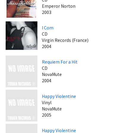
Emperor Norton
2003
I Com
CD
Virgin Records (France)
2004
Requiem For a Hit
CD
NovaMute
2004
Happy Violentine
Vinyl
NovaMute
2005
Happy Violentine