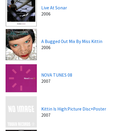
Live At Sonar
2006
A Bugged Out Mix By Miss Kittin
2006
NOVA TUNES 08
2007
Kittin Is High:Picture Disc+Poster
2007