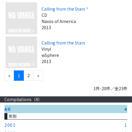
Calling from the Stars *
CD
Naxos of America
2013
Calling from the Stars
Vinyl
wSphere
2013
«
1
2
»
1件-20件／全23件
Compilations（
4
）
All
4
年別
2001
1