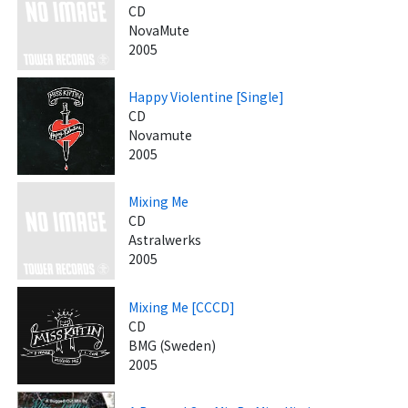
CD
NovaMute
2005
Happy Violentine [Single]
CD
Novamute
2005
Mixing Me
CD
Astralwerks
2005
Mixing Me [CCCD]
CD
BMG (Sweden)
2005