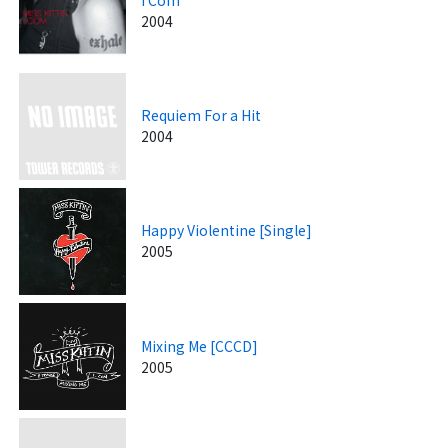
2004
Requiem For a Hit
2004
Happy Violentine [Single]
2005
Mixing Me [CCCD]
2005