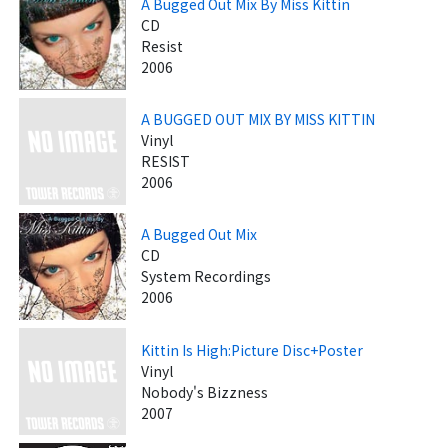
A Bugged Out Mix By Miss Kittin
CD
Resist
2006
A BUGGED OUT MIX BY MISS KITTIN
Vinyl
RESIST
2006
A Bugged Out Mix
CD
System Recordings
2006
Kittin Is High:Picture Disc+Poster
Vinyl
Nobody's Bizzness
2007