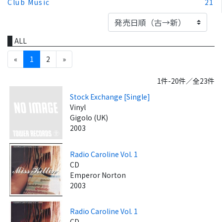
Club Music
21
ALL
«
1
2
»
1件-20件／全23件
Stock Exchange [Single]
Vinyl
Gigolo (UK)
2003
Radio Caroline Vol. 1
CD
Emperor Norton
2003
Radio Caroline Vol. 1
CD