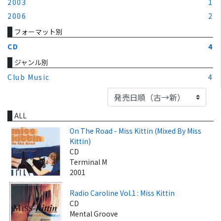
2003
1
2006
2
フォーマット別
CD
4
ジャンル別
Club Music
4
ALL
On The Road - Miss Kittin (Mixed By Miss
Kittin)
CD
Terminal M
2001
Radio Caroline Vol.1 : Miss Kittin
CD
Mental Groove