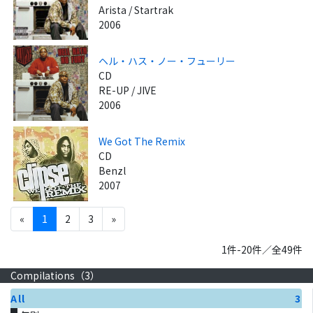
Arista / Startrak
2006
ヘル・ハス・ノー・フューリー
CD
RE-UP / JIVE
2006
We Got The Remix
CD
Benzl
2007
«
1
2
3
»
1件-20件／全49件
Compilations（
3
）
All
3