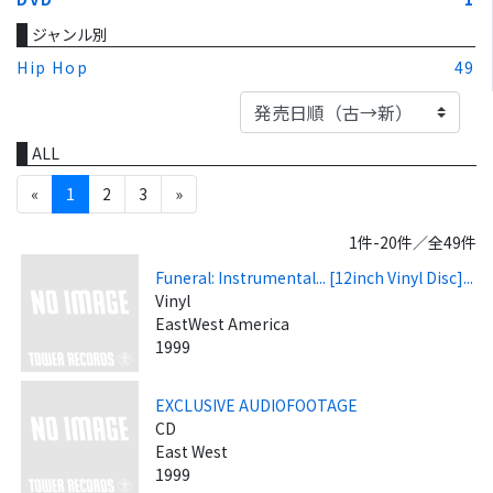
ジャンル別
Hip Hop
49
ALL
«
1
2
3
»
1件-20件／全49件
Funeral: Instrumental... [12inch Vinyl Disc]...
Vinyl
EastWest America
1999
EXCLUSIVE AUDIOFOOTAGE
CD
East West
1999