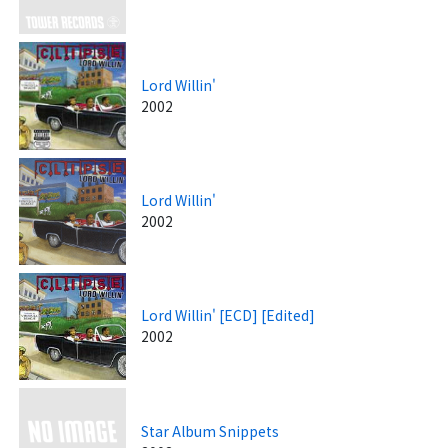
Lord Willin'
2002
Lord Willin'
2002
Lord Willin' [ECD] [Edited]
2002
Star Album Snippets