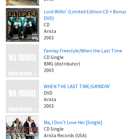
Lord Willin' (Limited Edition CD + Bonus
DVD)
CD
Arista
2003
Famlay Freestyle/When the Last Time
CD Single
BMG (distributor)
2003
WHEN THE LAST TIME/GRINDIN'
DVD
Arista
2003
Ma, I Don't Love Her [Single]
CD Single
Arista Records (USA)