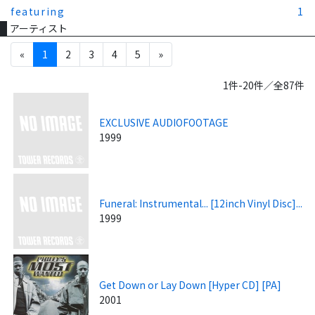
featuring
1
アーティスト
«
1
2
3
4
5
»
1件-20件／全87件
EXCLUSIVE AUDIOFOOTAGE
1999
Funeral: Instrumental... [12inch Vinyl Disc]...
1999
Get Down or Lay Down [Hyper CD] [PA]
2001