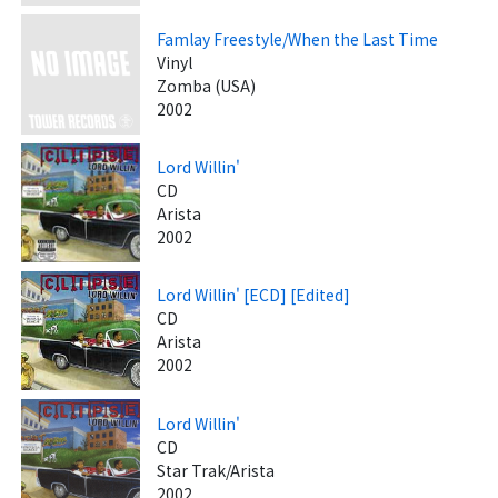
Famlay Freestyle/When the Last Time
Vinyl
Zomba (USA)
2002
Lord Willin'
CD
Arista
2002
Lord Willin' [ECD] [Edited]
CD
Arista
2002
Lord Willin'
CD
Star Trak/Arista
2002