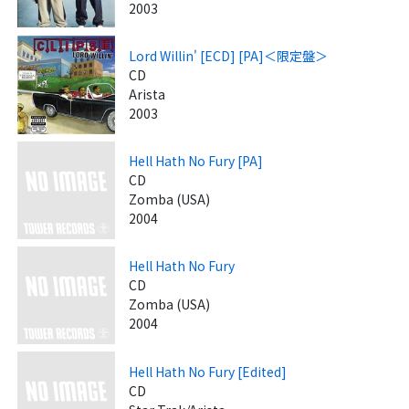
2003
Lord Willin' [ECD] [PA]＜限定盤＞
CD
Arista
2003
Hell Hath No Fury [PA]
CD
Zomba (USA)
2004
Hell Hath No Fury
CD
Zomba (USA)
2004
Hell Hath No Fury [Edited]
CD