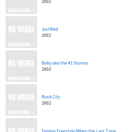
2002
Justified
2002
Baby aka the #1 Stunna
2002
Rock City
2002
Famlay Freestyle/When the Last Time