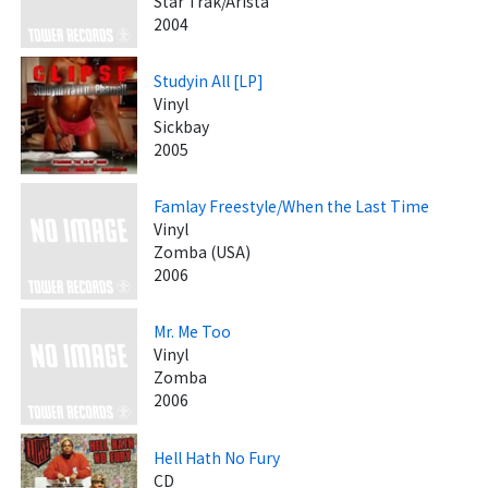
Star Trak/Arista
2004
Studyin All [LP]
Vinyl
Sickbay
2005
Famlay Freestyle/When the Last Time
Vinyl
Zomba (USA)
2006
Mr. Me Too
Vinyl
Zomba
2006
Hell Hath No Fury
CD