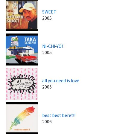
SWEET
2005
NI-CHI-YO!
2005
all you need is love
2005
best best beret!!
2006