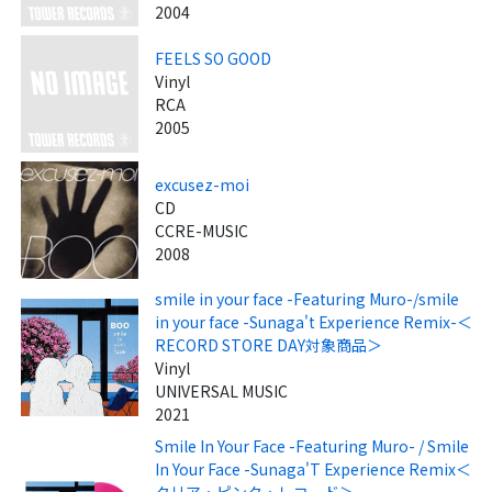
2004
FEELS SO GOOD
Vinyl
RCA
2005
excusez-moi
CD
CCRE-MUSIC
2008
smile in your face -Featuring Muro-/smile
in your face -Sunaga't Experience Remix-＜
RECORD STORE DAY対象商品＞
Vinyl
UNIVERSAL MUSIC
2021
Smile In Your Face -Featuring Muro- / Smile
In Your Face -Sunaga'T Experience Remix＜