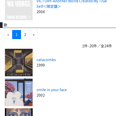
VICTORY-Another World Created My True
Self＜限定盤＞
2004
歌
«
1
2
»
1件-20件／全24件
catacombs
1999
smile in your face
2002