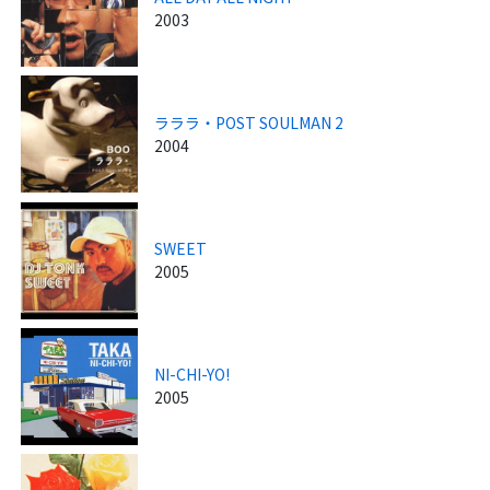
2003
ラララ・POST SOULMAN 2
2004
SWEET
2005
NI-CHI-YO!
2005