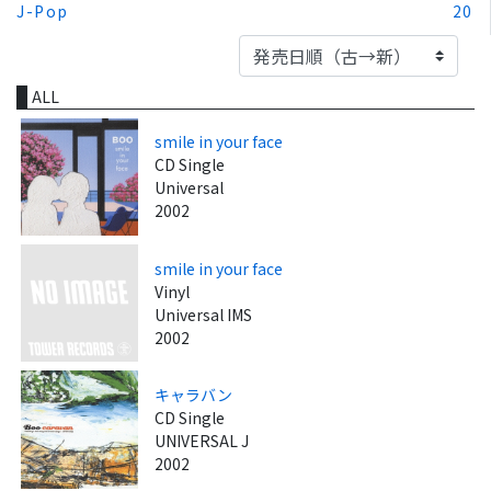
J-Pop
20
ALL
smile in your face
CD Single
Universal
2002
smile in your face
Vinyl
Universal IMS
2002
キャラバン
CD Single
UNIVERSAL J
2002