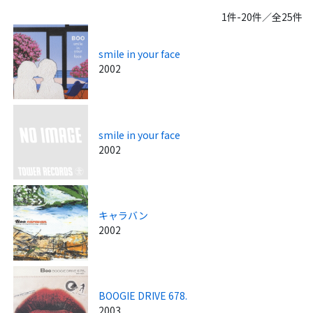
1件-20件／全25件
smile in your face
2002
smile in your face
2002
キャラバン
2002
BOOGIE DRIVE 678.
2003