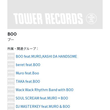
BOO
ブー
所属・関連グループ
：
BOO feat.MURO,KASHI DA HANDSOME
beret feat.BOO
Muro feat.Boo
TAKA feat.BOO
Wack Wack Rhythm Band with BOO
SOUL SCREAM feat.MURO + BOO
DJ MASTERKEY feat.MURO & BOO