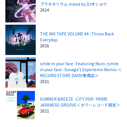
プラネタリウム mixed by DJオショウ
2014
THE MIX TAPE VOLUME #4 -Throw Back
Everyday-
2016
smile in your face -Featuring Muro-/smile
in your face -Sunaga't Experience Remix-＜
RECORD STORE DAY対象商品＞
2021
SUMMER BREEZE -CITY POP- PRIME
JAPANESE GROOVE＜タワーレコード限定＞
2021