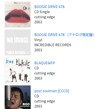
BOOGIE DRIVE 678.
CD Single
cutting edge
2003
BOOGIE DRIVE 678.（アナログ限定盤）
Vinyl
INCREDIBLE RECORDS
2003
BLAQUE&P.P.
CD
cutting edge
2003
post soulman [CCCD]
CD
cutting edge
2003