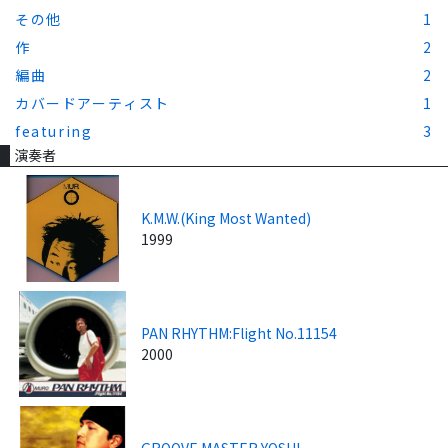
その他
1
作
2
編曲
2
カバードアーティスト
1
featuring
3
演奏者
K.M.W.(King Most Wanted)
1999
PAN RHYTHM:Flight No.11154
2000