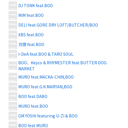
DJ TONK feat.BOO
MiM feat.BOO
DELI feat.GORE DRY LOFT/BUTCHER/BOO
XBS feat.BOO
刃頭 feat.BOO
I-DeA feat.BOO & TARO SOUL
BOO、Keyco & RHYMESTER feat.BUTTER DOG
MARKET
MURO feat.MACKA-CHIN,BOO
MURO feat.G.K.MARYAN,BOO
BOO feat.DABO
MURO feat.BOO
GM YOSHI featuring U-ZI & BOO
BOO feat.MURO