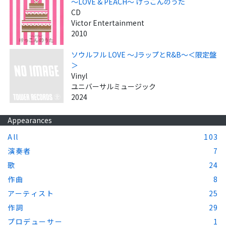
～LOVE & PEACH～ けっこんのうた
CD
Victor Entertainment
2010
ソウルフル LOVE ～JラップとR&B～＜限定盤
＞
Vinyl
ユニバーサルミュージック
2024
Appearances
All
103
演奏者
7
歌
24
作曲
8
アーティスト
25
作詞
29
プロデューサー
1