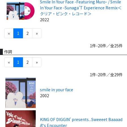
Smile In Your Face -Featuring Muro- / Smile
In Your Face -Sunaga'T Experience Remix＜
クリア・ピンク・レコード＞
2022
«
1
2
»
1件-20件／全25件
作詞
«
1
2
»
1件-20件／全29件
smile in your face
2002
KING OF DIGGIN' presents...Sweeeet Baaaad
A*s Encounter