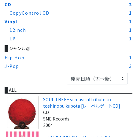
CD
2
CopyControl CD
1
Vinyl
1
12inch
1
LP
1
ジャンル別
Hip Hop
1
J-Pop
3
ALL
SOUL TREE～a musical tribute to
toshinobu kubota [レーベルゲートCD]
CD
SME Records
2004