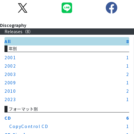
Discography
Releases（
8
）
All
8
年別
2001
1
2002
1
2003
2
2009
1
2010
2
2023
1
フォーマット別
CD
6
CopyControl CD
1