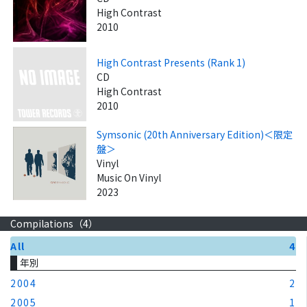
High Contrast
2010
High Contrast Presents (Rank 1)
CD
High Contrast
2010
Symsonic (20th Anniversary Edition)＜限定
盤＞
Vinyl
Music On Vinyl
2023
Compilations（
4
）
All
4
年別
2004
2
2005
1