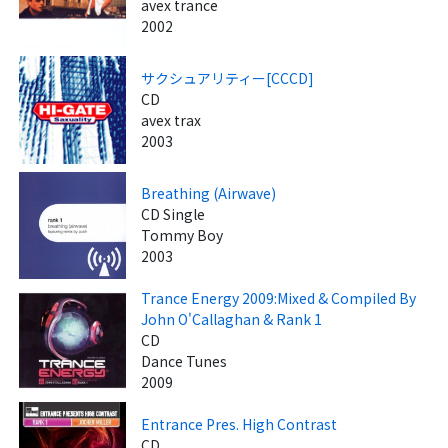
avex trance
2002
サクシュアリティー[CCCD]
CD
avex trax
2003
Breathing (Airwave)
CD Single
Tommy Boy
2003
Trance Energy 2009:Mixed & Compiled By
John O'Callaghan & Rank 1
CD
Dance Tunes
2009
Entrance Pres. High Contrast
CD