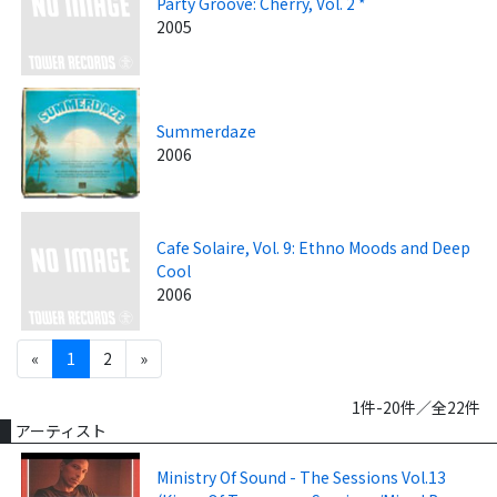
Party Groove: Cherry, Vol. 2 *
2005
Summerdaze
2006
Cafe Solaire, Vol. 9: Ethno Moods and Deep
Cool
2006
«
1
2
»
1件-20件／全22件
アーティスト
Ministry Of Sound - The Sessions Vol.13