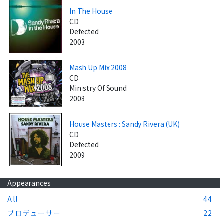
In The House
CD
Defected
2003
Mash Up Mix 2008
CD
Ministry Of Sound
2008
House Masters : Sandy Rivera (UK)
CD
Defected
2009
Appearances
All
44
プロデューサー
22