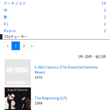
アーティスト
14
作
3
歌
2
DJ
1
Remix
2
プロデューサー
«
1
2
»
1件-20件／全22件
S-Man Classics (The Essential Sanchez
Mixes)
1970
The Beginning [LP]
1999