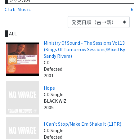
Club Music
6
ALL
Ministry Of Sound - The Sessions Vol.13
(Kings Of Tomorrow Sessions/Mixed By
Sandy Rivera)
CD
Defected
2001
Hope
CD Single
BLACK WIZ
2005
I Can't Stop/Make Em Shake It (11TR)
CD Single
Defected