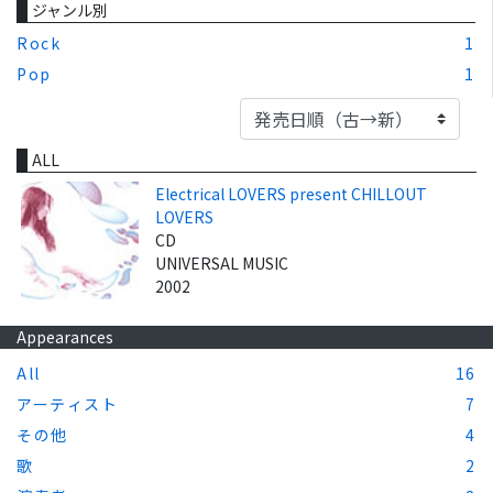
ジャンル別
Rock
1
Pop
1
ALL
Electrical LOVERS present CHILLOUT
LOVERS
CD
UNIVERSAL MUSIC
2002
Appearances
All
16
アーティスト
7
その他
4
歌
2