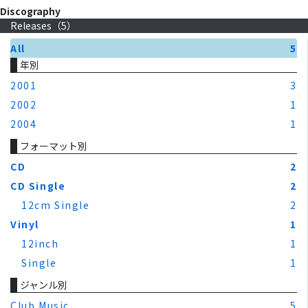
Discography
Releases（
5
）
All
5
年別
2001
3
2002
1
2004
1
フォーマット別
CD
2
CD Single
2
12cm Single
2
Vinyl
1
12inch
1
Single
1
ジャンル別
Club Music
5