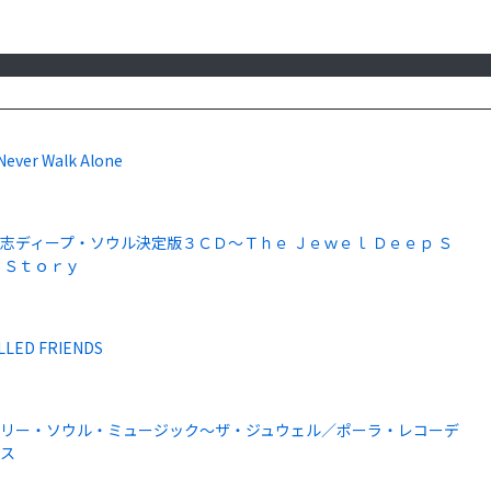
 Never Walk Alone
志ディープ・ソウル決定版３ＣＤ～Ｔｈｅ Ｊｅｗｅｌ Ｄｅｅｐ Ｓ
 Ｓｔｏｒｙ
LLED FRIENDS
リー・ソウル・ミュージック～ザ・ジュウェル／ポーラ・レコーデ
グス