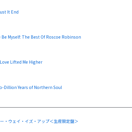
ust It End
e Be Myself: The Best Of Roscoe Robinson
Love Lifted Me Higher
-Dillion Years of Northern Soul
リー・ウェイ・イズ・アップ＜生産限定盤＞