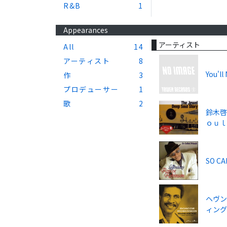
R&B
1
Appearances
アーティスト
All
14
アーティスト
8
You'll
作
3
プロデューサー
1
歌
2
鈴木啓
ｏｕｌ
SO CA
ヘヴン
ィン