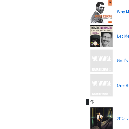
Why M
Let M
God's 
One Bo
作
オン