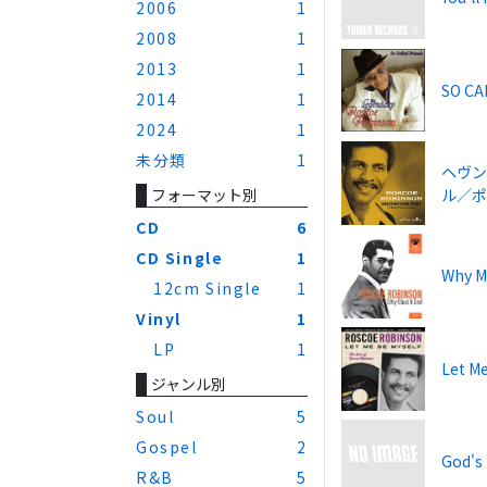
2006
1
2008
1
2013
1
SO CA
2014
1
2024
1
未分類
1
ヘヴン
ル／ポ
フォーマット別
CD
6
CD Single
1
Why M
12cm Single
1
Vinyl
1
LP
1
Let M
ジャンル別
Soul
5
Gospel
2
God's 
R&B
5