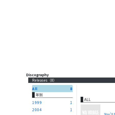
Discography
Releases（
8
）
All
8
年別
ALL
1999
1
2004
1
You'll