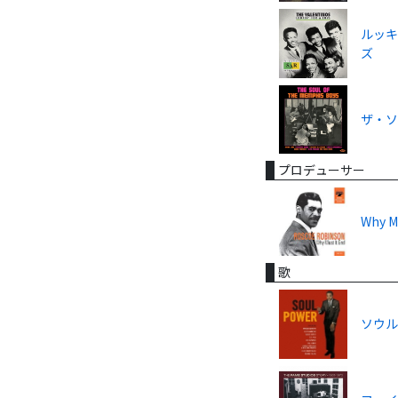
ルッキ
ズ
ザ・
プロデューサー
Why M
歌
ソウ