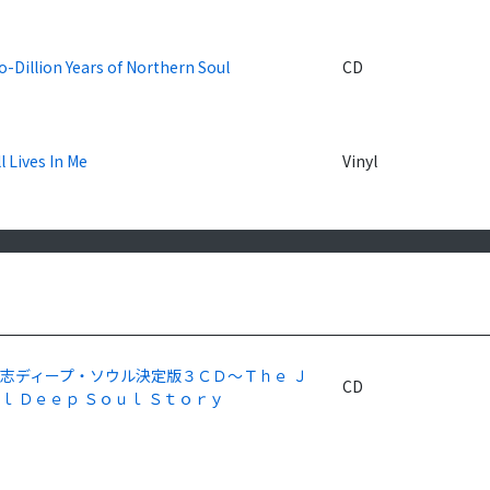
-Dillion Years of Northern Soul
CD
ll Lives In Me
Vinyl
志ディープ・ソウル決定版３ＣＤ～Ｔｈｅ Ｊ
CD
ｌ Ｄｅｅｐ Ｓｏｕｌ Ｓｔｏｒｙ