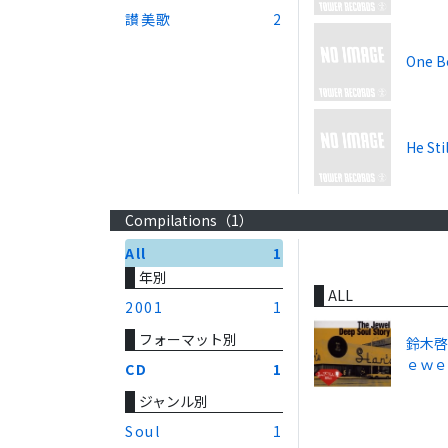
讃美歌
2
One Bo
He Sti
Compilations（
1
）
All
1
年別
ALL
2001
1
フォーマット別
鈴木啓
ｅｗｅ
CD
1
ジャンル別
Soul
1