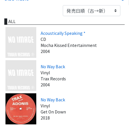
ALL
Acoustically Speaking *
CD
Mocha Kissed Entertainment
2004
No Way Back
Vinyl
Trax Records
2004
No Way Back
Vinyl
Get On Down
2018