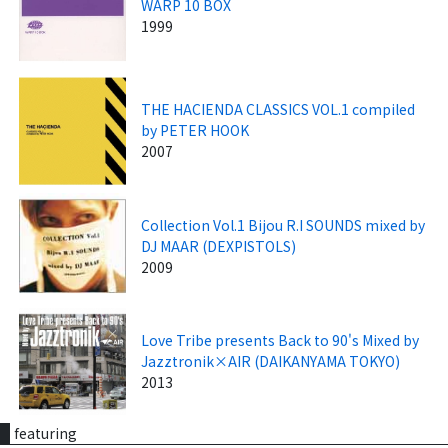
WARP 10 BOX
1999
THE HACIENDA CLASSICS VOL.1 compiled
by PETER HOOK
2007
Collection Vol.1 Bijou R.I SOUNDS mixed by
DJ MAAR (DEXPISTOLS)
2009
Love Tribe presents Back to 90's Mixed by
Jazztronik×AIR (DAIKANYAMA TOKYO)
2013
featuring