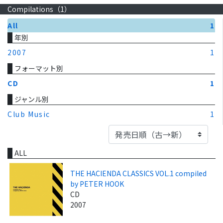
Compilations（
1
）
All
1
年別
2007
1
フォーマット別
CD
1
ジャンル別
Club Music
1
ALL
THE HACIENDA CLASSICS VOL.1 compiled
by PETER HOOK
CD
2007