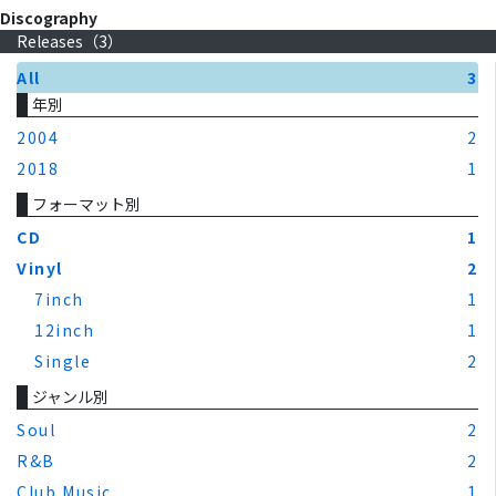
Discography
Releases（
3
）
All
3
年別
2004
2
2018
1
フォーマット別
CD
1
Vinyl
2
7inch
1
12inch
1
Single
2
ジャンル別
Soul
2
R&B
2
Club Music
1