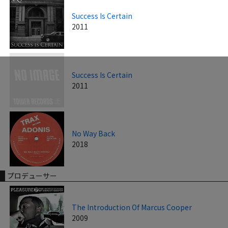
Success Is Certain
2011
Success Is Certain
2011
No Way Back
2018
プロデューサー
The Introduction Of Marcus Cooper
2009