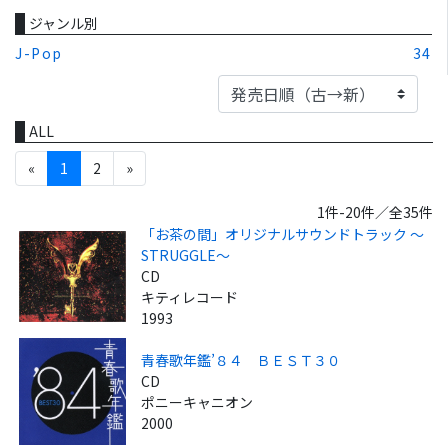
ジャンル別
J-Pop
34
ALL
«
1
2
»
1件-20件／全35件
「お茶の間」オリジナルサウンドトラック ～
STRUGGLE～
CD
キティレコード
1993
青春歌年鑑’８４ ＢＥＳＴ３０
CD
ポニーキャニオン
2000