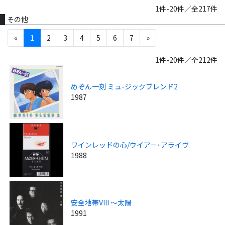
1件-20件／全217件
その他
«
1
2
3
4
5
6
7
»
1件-20件／全212件
めぞん一刻 ミュ-ジックブレンド2
1987
ワインレッドの心/ウイアー･アライヴ
1988
安全地帯VIII ～太陽
1991