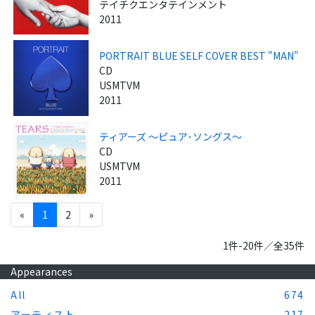
テイチクエンタテインメント
2011
PORTRAIT BLUE SELF COVER BEST "MAN"
CD
USMTVM
2011
ティアーズ ～ピュア･ソングス～
CD
USMTVM
2011
«
1
2
»
1件-20件／全35件
Appearances
All
674
アーティスト
217