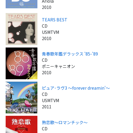
Ariola
2010
TEARS BEST
CD
USMTVM
2010
青春歌年鑑デラックス '85-'89
CD
ポニーキャニオン
2010
ピュア･ラヴ3 ～forever dreamin'～
CD
USMTVM
2011
熟恋歌～ロマンチック～
CD