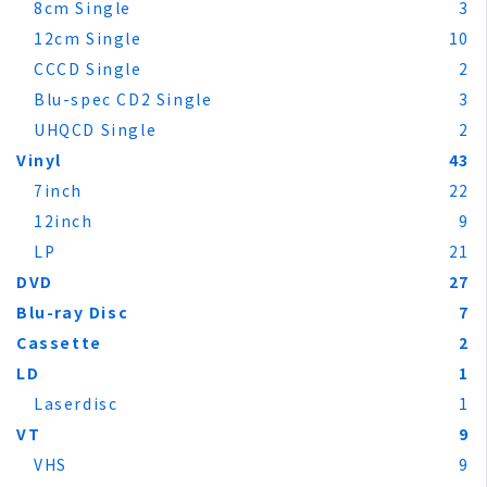
8cm Single
3
12cm Single
10
CCCD Single
2
Blu-spec CD2 Single
3
UHQCD Single
2
Vinyl
43
7inch
22
12inch
9
LP
21
DVD
27
Blu-ray Disc
7
Cassette
2
LD
1
Laserdisc
1
VT
9
VHS
9