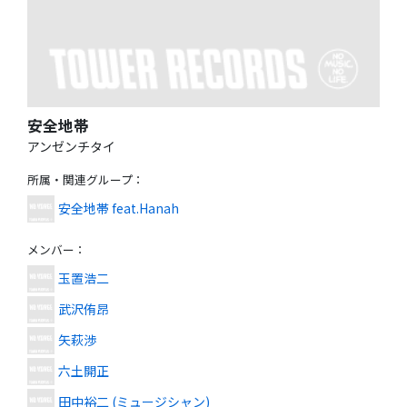
安全地帯
アンゼンチタイ
所属・関連グループ
：
安全地帯 feat.Hanah
メンバー
：
玉置浩二
武沢侑昂
矢萩渉
六土開正
田中裕二 (ミュージシャン)