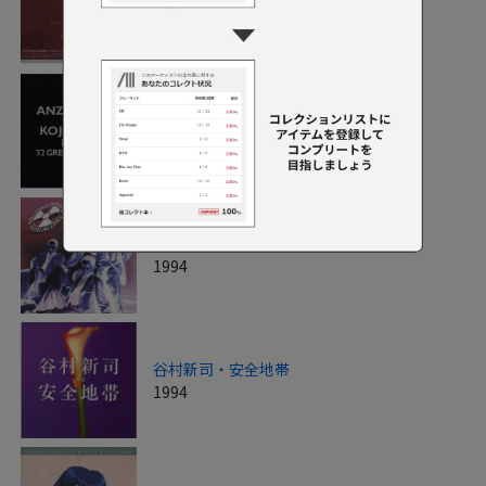
1994
安全地帯・玉置浩二ベスト
1994
安全地帯another collecti
1994
谷村新司・安全地帯
1994