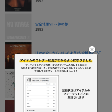
1992
安全地帯VII ～夢の都
1992
I Love You からはじめよう/安全地帯BEST
1993
ひとりぼっちのエール 安全地帯BEST2
1993
安全地帯・谷村新司