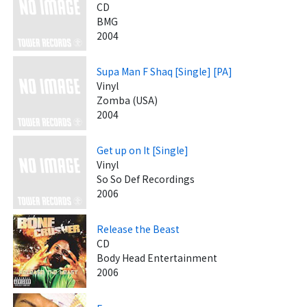
CD
BMG
2004
Supa Man F Shaq [Single] [PA]
Vinyl
Zomba (USA)
2004
Get up on It [Single]
Vinyl
So So Def Recordings
2006
Release the Beast
CD
Body Head Entertainment
2006