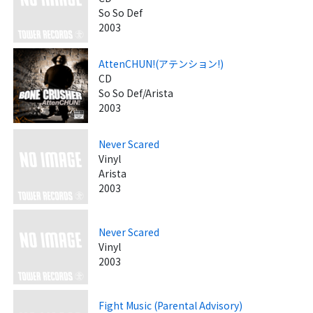
So So Def
2003
AttenCHUN!(アテンション!)
CD
So So Def/Arista
2003
Never Scared
Vinyl
Arista
2003
Never Scared
Vinyl
2003
Fight Music (Parental Advisory)