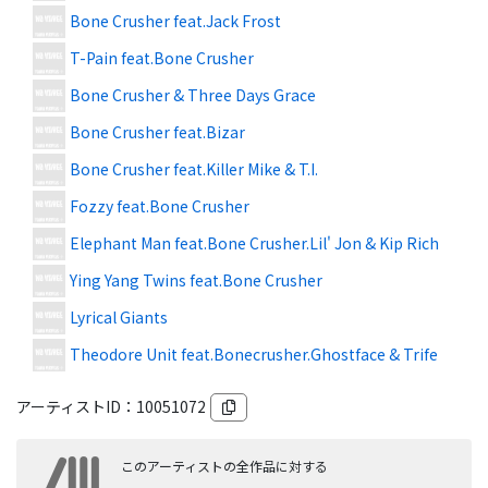
Bone Crusher feat.Jack Frost
T-Pain feat.Bone Crusher
Bone Crusher & Three Days Grace
Bone Crusher feat.Bizar
Bone Crusher feat.Killer Mike & T.I.
Fozzy feat.Bone Crusher
Elephant Man feat.Bone Crusher.Lil' Jon & Kip Rich
Ying Yang Twins feat.Bone Crusher
Lyrical Giants
Theodore Unit feat.Bonecrusher.Ghostface & Trife
アーティストID：
10051072
このアーティストの全作品に対する