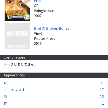
Free
CD
Vainglorious
2007
Blvd Of Broken Bones
Vinyl
Pirates Press
2013
Compilations
データはありません。
Appearances
All
31
アーティスト
17
歌
12
作
1