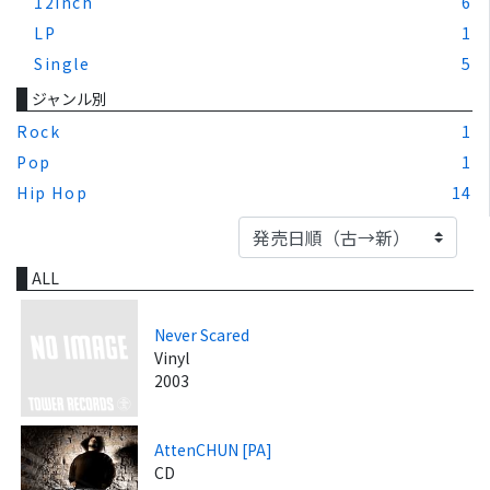
12inch
6
LP
1
Single
5
ジャンル別
Rock
1
Pop
1
Hip Hop
14
ALL
Never Scared
Vinyl
2003
AttenCHUN [PA]
CD