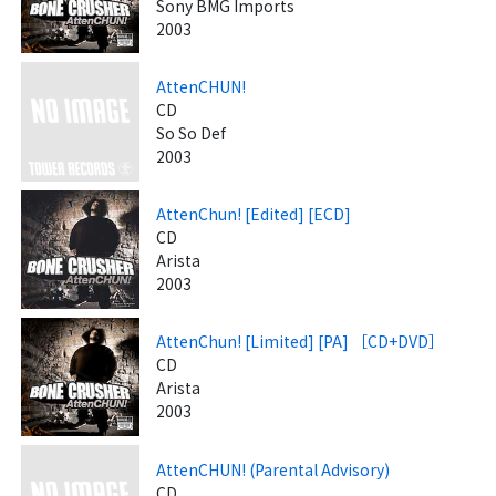
Sony BMG Imports
2003
AttenCHUN!
CD
So So Def
2003
AttenChun! [Edited] [ECD]
CD
Arista
2003
AttenChun! [Limited] [PA] ［CD+DVD］
CD
Arista
2003
AttenCHUN! (Parental Advisory)
CD