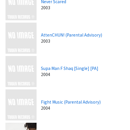
Never Scared
2003
AttenCHUN! (Parental Advisory)
2003
Supa Man F Shaq [Single] [PA]
2004
Fight Music (Parental Advisory)
2004