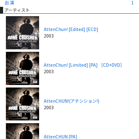
出演
1
アーティスト
AttenChun! [Edited] [ECD]
2003
AttenChun! [Limited] [PA] ［CD+DVD］
2003
AttenCHUN!(アテンション!)
2003
AttenCHUN [PA]