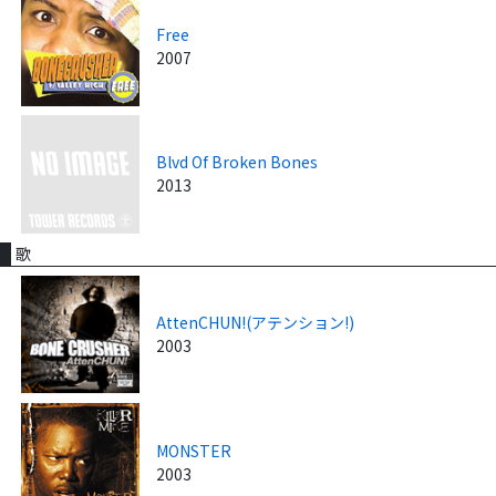
Free
2007
Blvd Of Broken Bones
2013
歌
AttenCHUN!(アテンション!)
2003
MONSTER
2003