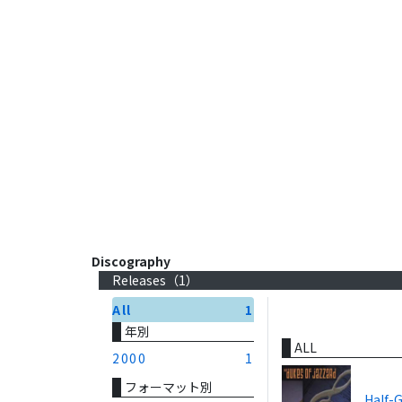
Discography
Releases（
1
）
All
1
年別
ALL
2000
1
フォーマット別
Half-G