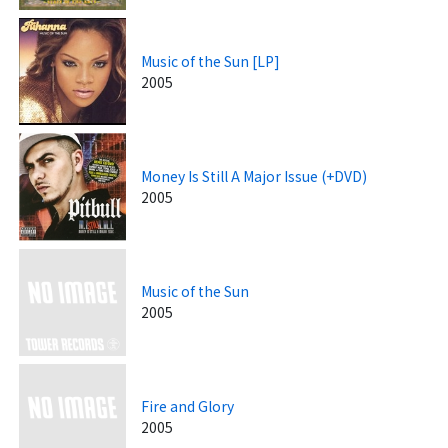
Music of the Sun [LP]
2005
Money Is Still A Major Issue (+DVD)
2005
Music of the Sun
2005
Fire and Glory
2005