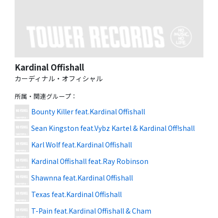
Kardinal Offishall
カーディナル・オフィシャル
所属・関連グループ
：
Bounty Killer feat.Kardinal Offishall
Sean Kingston feat.Vybz Kartel & Kardinal Off!shall
Karl Wolf feat.Kardinal Offishall
Kardinal Offishall feat.Ray Robinson
Shawnna feat.Kardinal Offishall
Texas feat.Kardinal Offishall
T-Pain feat.Kardinal Offishall & Cham