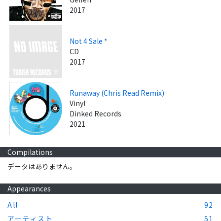
2017
Not 4 Sale *
CD
2017
Runaway (Chris Read Remix)
Vinyl
Dinked Records
2021
Compilations
データはありません。
Appearances
All
92
アーティスト
51