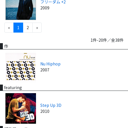
フリーダム +2
2009
«
1
2
»
1件-20件／全38件
作
Nu Hiphop
2007
featuring
Step Up 3D
2010