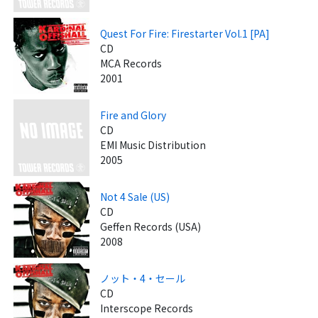
Quest For Fire: Firestarter Vol.1 [PA]
CD
MCA Records
2001
Fire and Glory
CD
EMI Music Distribution
2005
Not 4 Sale (US)
CD
Geffen Records (USA)
2008
ノット・4・セール
CD
Interscope Records