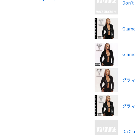
Don't 
Glamo
Glamor
グラ
グラ
Da Cl