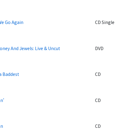
We Go Again
CD Single
oney And Jewels: Live & Uncut
DVD
Da Baddest
CD
n'
CD
in
CD