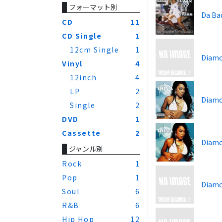
フォーマット別
Da Ba
CD
11
CD Single
1
12cm Single
1
Diamo
Vinyl
4
12inch
4
LP
2
Diamo
Single
2
DVD
1
Cassette
2
Diamo
ジャンル別
Rock
1
Pop
1
Diamo
Soul
6
R&B
6
Hip Hop
12