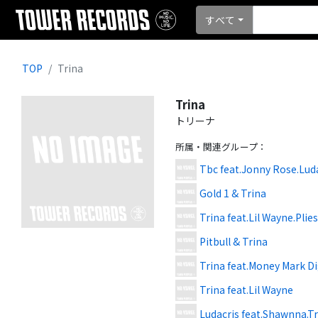
すべて
TOP
Trina
Trina
トリーナ
所属・関連グループ
：
Tbc feat.Jonny Rose.Luda
Gold 1 & Trina
Trina feat.Lil Wayne.Plie
Pitbull & Trina
Trina feat.Money Mark D
Trina feat.Lil Wayne
Ludacris feat.Shawnna.T