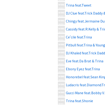
Trina feat.Tweet
DJ Clue feat.Trick Daddy 
Chingy feat.Jermaine Dup
Cassidy feat.R.Kelly & Tri
Ce'cile feat.Trina
Pitbull feat.Trina & Youn
DJ Khaled feat.Trick Dadd
Eve feat.Da Brat & Trina
Ebony Eyez feat.Trina
Honorebel feat.Sean Kin
Ludacris feat.Diamond.Tr
Gucci Mane feat.Bobby V.
Trina feat.Shonie