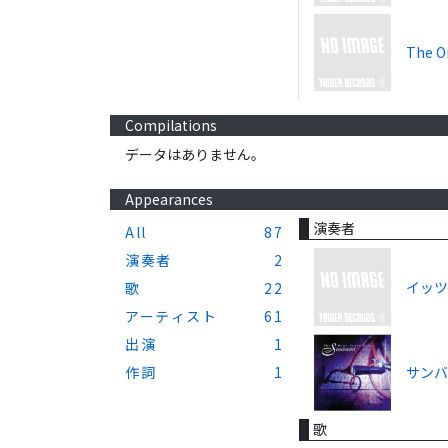
The O
Compilations
データはありません。
Appearances
演奏者
All
87
演奏者
2
イッ
歌
22
アーティスト
61
出演
1
サンバ
作詞
1
歌