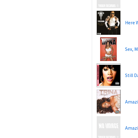
Here 
Sex, M
Still 
Amazi
Amaz