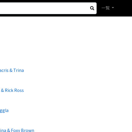
一覧
cris & Trina
s & Rick Ross
iggla
rina & Foxy Brown