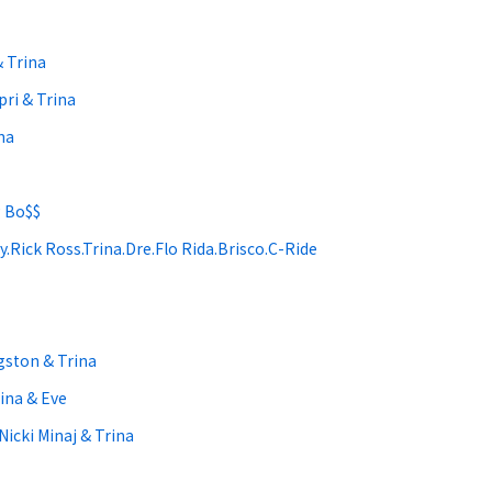
& Trina
ri & Trina
na
g Bo$$
y.Rick Ross.Trina.Dre.Flo Rida.Brisco.C-Ride
gston & Trina
ina & Eve
Nicki Minaj & Trina