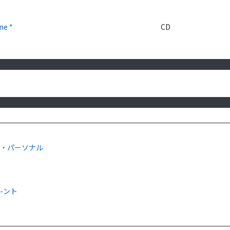
ne *
CD
ツ・パーソナル
-ント