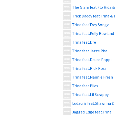
The Glam feat.Flo Rida &
Trick Daddy feat.Trina & 
Trina feat.Trey Songz
Trina feat.Kelly Rowland
Trina feat.Dre
Trina feat.Jazze Pha
Trina feat.Deuce Poppi
Trina feat.Rick Ross
Trina feat.Mannie Fresh
Trina feat.Plies
Trina feat.Lil Scrappy
Ludacris feat.Shawnna &
Jagged Edge feat.Trina