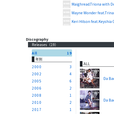
Maighread.Triona with D
Wayne Wonder feat.Trina
Keri Hilson feat.Keyshia 
Discography
Releases（
19
）
All
19
年別
ALL
2000
3
2002
4
Da Ba
2005
6
2006
2
2008
1
Da Ba
2010
2
2017
1