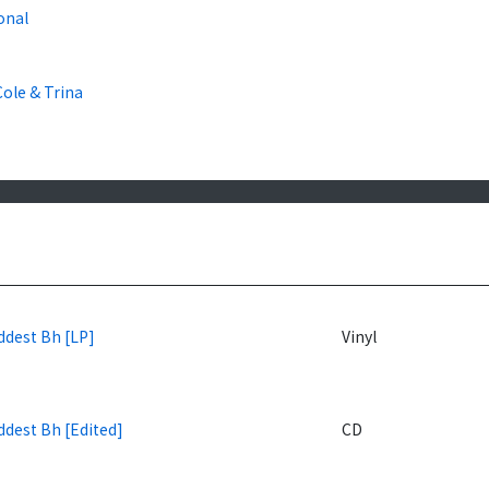
onal
Cole & Trina
ddest Bh [LP]
Vinyl
ddest Bh [Edited]
CD