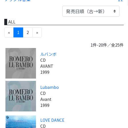
ALL
«
1
2
»
1件-20件／全25件
ルバンボ
CD
AVANT
1999
Lubambo
CD
Avant
1999
LOVE DANCE
CD