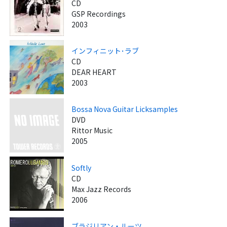
CD
GSP Recordings
2003
インフィニット･ラブ
CD
DEAR HEART
2003
Bossa Nova Guitar Licksamples
DVD
Rittor Music
2005
Softly
CD
Max Jazz Records
2006
ブラジリアン・ルーツ