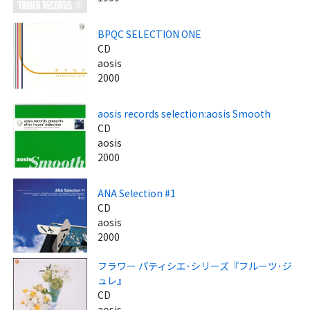
BPQC SELECTION ONE
CD
aosis
2000
aosis records selection:aosis Smooth
CD
aosis
2000
ANA Selection #1
CD
aosis
2000
フラワー パティシエ･シリーズ『フルーツ･ジ
ュレ』
CD
aosis