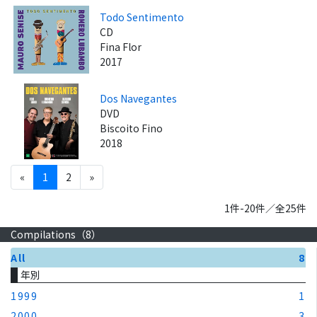
Todo Sentimento
CD
Fina Flor
2017
Dos Navegantes
DVD
Biscoito Fino
2018
«
1
2
»
1件-20件／全25件
Compilations（
8
）
All
8
年別
1999
1
2000
3