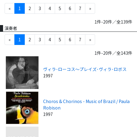
«
1
2
3
4
5
6
7
»
1件-20件／全139件
演奏者
«
1
2
3
4
5
6
7
»
1件-20件／全143件
ヴィラ･ローコス～プレイズ･ヴィラ･ロボス
1997
Choros & Chorinos - Music of Brazil / Paula
Robison
1997