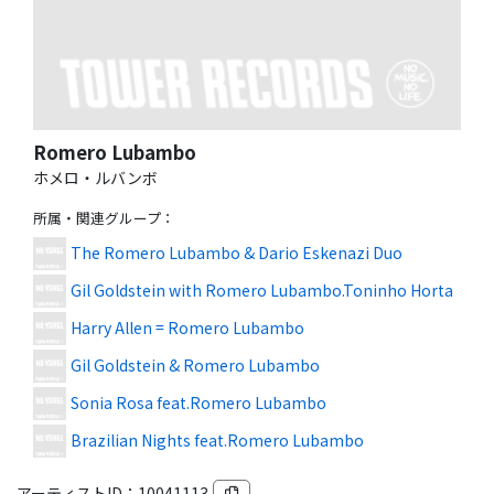
Romero Lubambo
ホメロ・ルバンボ
所属・関連グループ
：
The Romero Lubambo & Dario Eskenazi Duo
Gil Goldstein with Romero Lubambo.Toninho Horta
Harry Allen = Romero Lubambo
Gil Goldstein & Romero Lubambo
Sonia Rosa feat.Romero Lubambo
Brazilian Nights feat.Romero Lubambo
アーティストID：
10041113