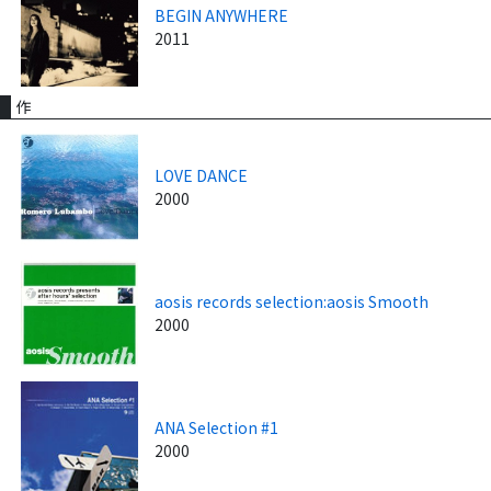
BEGIN ANYWHERE
2011
作
LOVE DANCE
2000
aosis records selection:aosis Smooth
2000
ANA Selection #1
2000