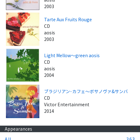
2003
Tarte Aux Fruits Rouge
CD
aosis
2003
Light Mellow～green aosis
CD
aosis
2004
ブラジリアン･カフェ～ボサノヴァ&サンバ
CD
Victor Entertainment
2014
Appearances
All
363