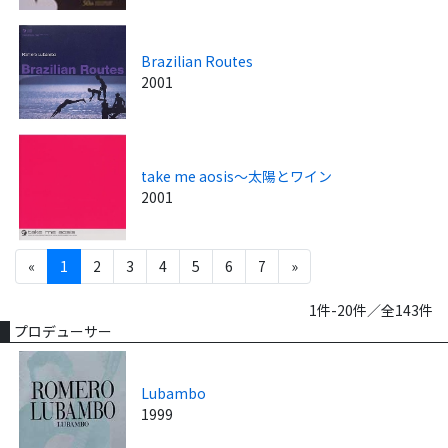
Brazilian Routes
2001
take me aosis～太陽とワイン
2001
«
1
2
3
4
5
6
7
»
1件-20件／全143件
プロデューサー
Lubambo
1999