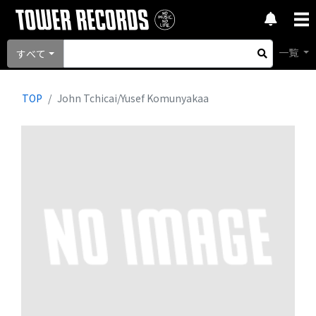
一覧
すべて
TOP
John Tchicai/Yusef Komunyakaa