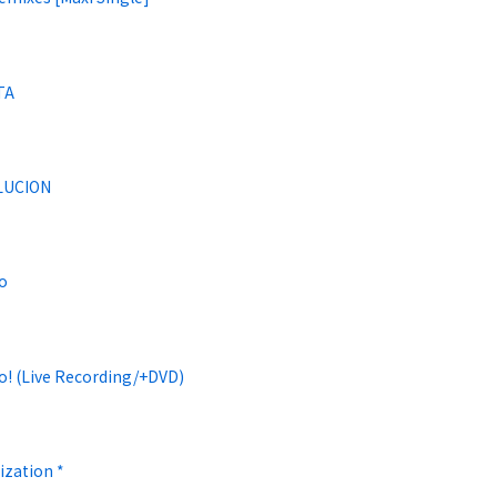
TA
LUCION
vo
o! (Live Recording/+DVD)
ization *