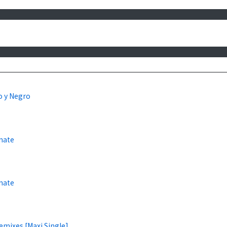
o y Negro
nate
nate
emixes [Maxi Single]