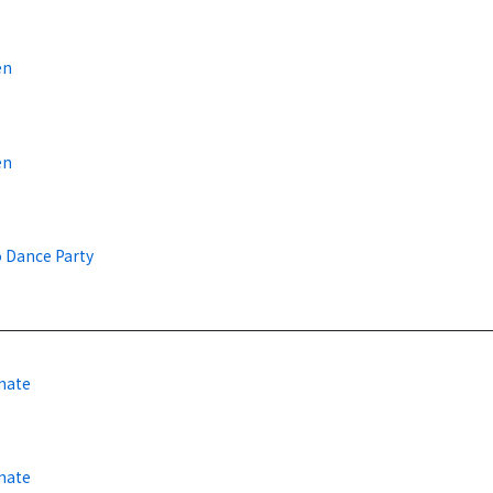
en
en
o Dance Party
nate
nate