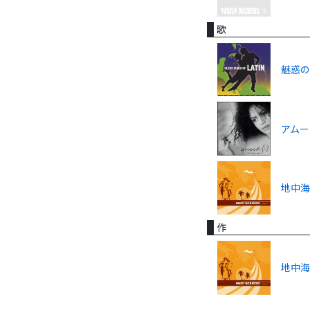
歌
魅惑の
アムー
地中
作
地中