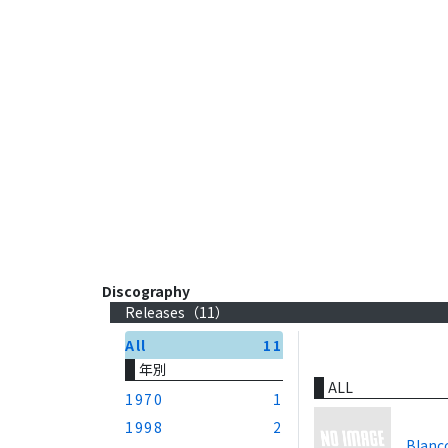
Discography
Releases（
11
）
All
11
年別
ALL
1970
1
1998
2
Blanc