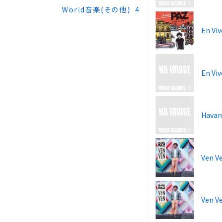
World音楽(その他)
4
En Vi
En Viv
Havan
Ven V
Ven V