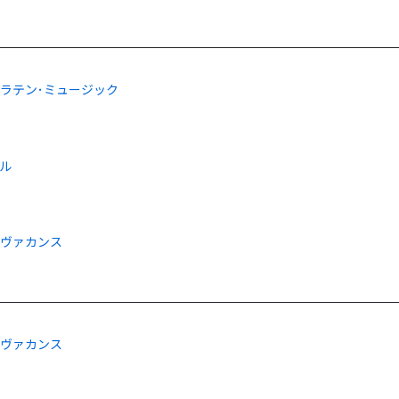
ラテン･ミュージック
ル
海ヴァカンス
海ヴァカンス