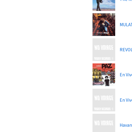
MULA
REVO
En Vi
En Viv
Havan