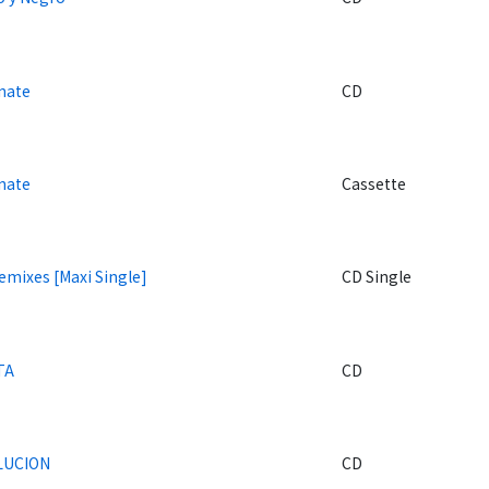
nate
CD
nate
Cassette
emixes [Maxi Single]
CD Single
TA
CD
LUCION
CD