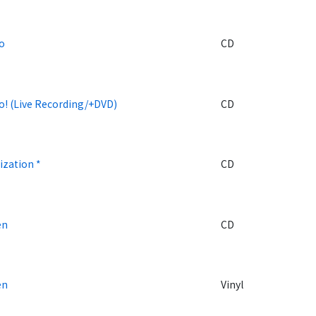
vo
CD
o! (Live Recording/+DVD)
CD
ization *
CD
en
CD
en
Vinyl