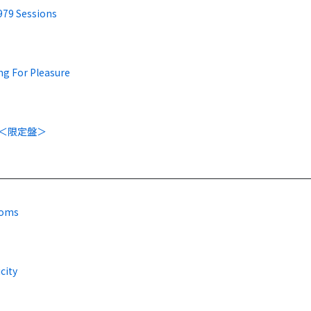
979 Sessions
ng For Pleasure
s＜限定盤＞
Toms
city