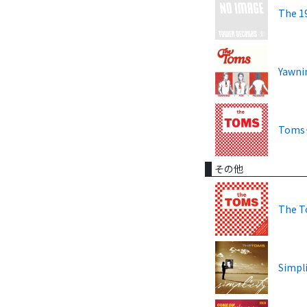
The 1
Yawni
Tom
その他
The 
Simpli