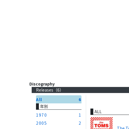
Discography
Releases（
6
）
All
6
年別
ALL
1970
1
2005
2
The 