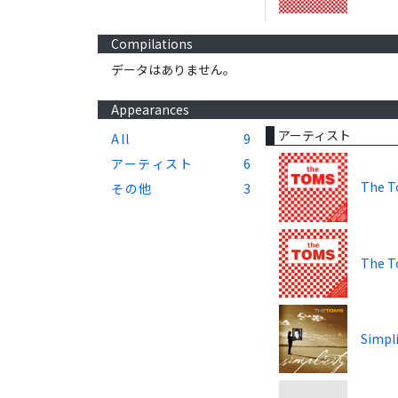
Compilations
データはありません。
Appearances
アーティスト
All
9
アーティスト
6
The 
その他
3
The 
Simpli