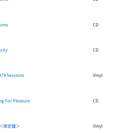
Toms
CD
city
CD
979 Sessions
Vinyl
ng For Pleasure
CD
s＜限定盤＞
Vinyl