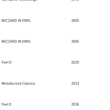
WIZZARD IN VINYL
2005
WIZZARD IN VINYL
2005
Feel It
2020
Melodicrock Classics
2023
Feel It
2026