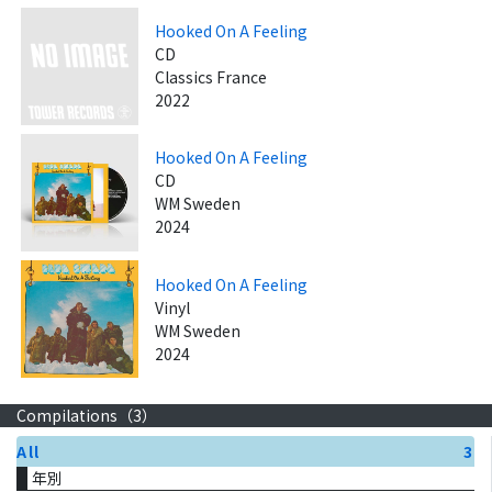
Hooked On A Feeling
CD
Classics France
2022
Hooked On A Feeling
CD
WM Sweden
2024
Hooked On A Feeling
Vinyl
WM Sweden
2024
Compilations（
3
）
All
3
年別