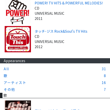
POWER! TV HITS & POWERFUL MELODIES!
CD
UNIVERSAL MUSIC
2011
タッチ･ジス Rock&Soul's TV Hits
CD
UNIVERSAL MUSIC
2012
Appearances
All
31
歌
8
アーティスト
16
その他
7
歌