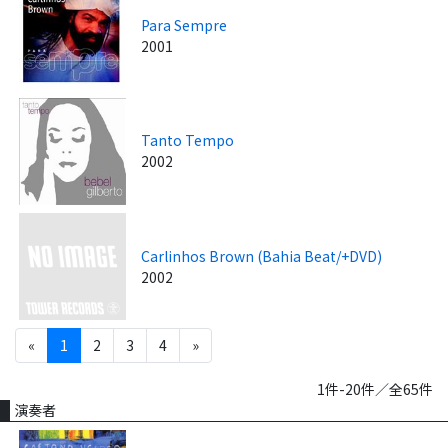
Para Sempre
2001
Tanto Tempo
2002
Carlinhos Brown (Bahia Beat/+DVD)
2002
«
1
2
3
4
»
1件-20件／全65件
演奏者