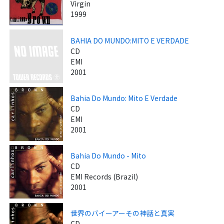
Virgin
1999
BAHIA DO MUNDO:MITO E VERDADE
CD
EMI
2001
Bahia Do Mundo: Mito E Verdade
CD
EMI
2001
Bahia Do Mundo - Mito
CD
EMI Records (Brazil)
2001
世界のバイーアーその神話と真実
CD