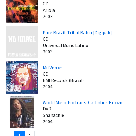
CD
Ariola
2003
Pure Brazil: Tribal Bahia [Digipak]
CD
Universal Music Latino
2003
Mil Veroes
CD
EMI Records (Brazil)
2004
World Music Portraits: Carlinhos Brown
DVD
Shanachie
2004
«
1
2
»