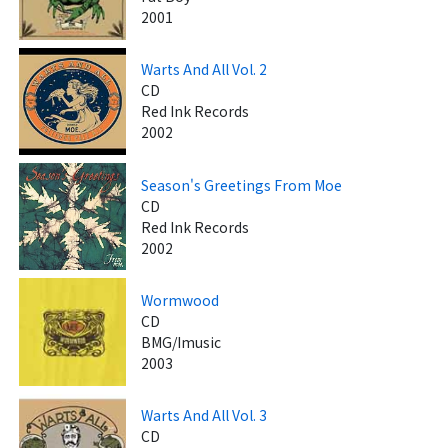
2001
Warts And All Vol. 2
CD
Red Ink Records
2002
Season's Greetings From Moe
CD
Red Ink Records
2002
Wormwood
CD
BMG/Imusic
2003
Warts And All Vol. 3
CD