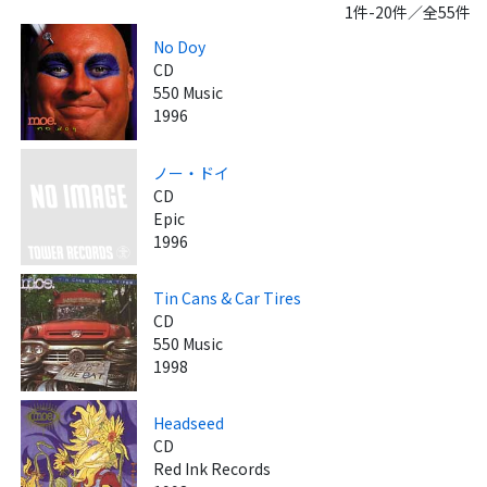
1件-20件／全55件
No Doy
CD
550 Music
1996
ノー・ドイ
CD
Epic
1996
Tin Cans & Car Tires
CD
550 Music
1998
Headseed
CD
Red Ink Records