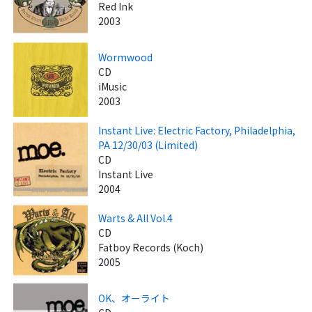
Red Ink
2003
Wormwood
CD
iMusic
2003
Instant Live: Electric Factory, Philadelphia,
PA 12/30/03 (Limited)
CD
Instant Live
2004
Warts & All Vol.4
CD
Fatboy Records (Koch)
2005
OK、オーライト