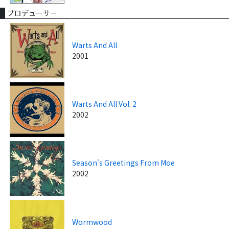
プロデューサー
Warts And All
2001
Warts And All Vol. 2
2002
Season's Greetings From Moe
2002
Wormwood