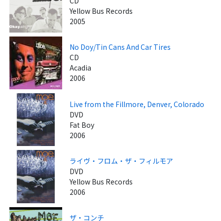
CD
Yellow Bus Records
2005
No Doy/Tin Cans And Car Tires
CD
Acadia
2006
Live from the Fillmore, Denver, Colorado
DVD
Fat Boy
2006
ライヴ・フロム・ザ・フィルモア
DVD
Yellow Bus Records
2006
ザ・コンチ