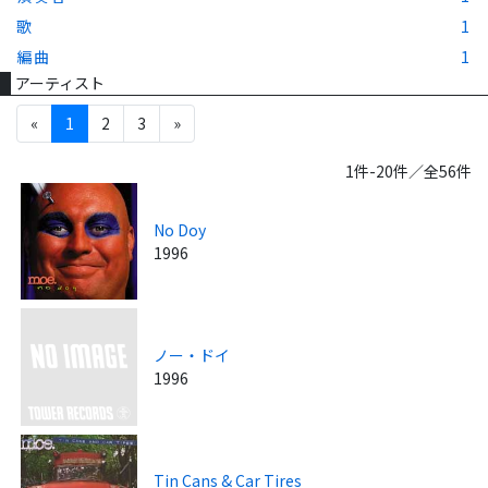
歌
1
編曲
1
アーティスト
«
1
2
3
»
1件-20件／全56件
No Doy
1996
ノー・ドイ
1996
Tin Cans & Car Tires