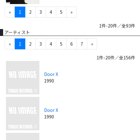
«
1
2
3
4
5
»
1件-20件／全93件
アーティスト
«
1
2
3
4
5
6
7
»
1件-20件／全156件
Door X
1990
Door X
1990