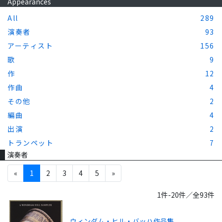
Appearances
All
289
演奏者
93
アーティスト
156
歌
9
作
12
作曲
4
その他
2
編曲
4
出演
2
トランペット
7
演奏者
«
1
2
3
4
5
»
1件-20件／全93件
ウィンダム・ヒル・バッハ作品集