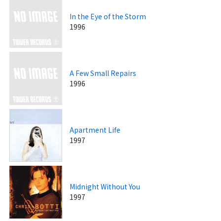
In the Eye of the Storm
1996
A Few Small Repairs
1996
Apartment Life
1997
Midnight Without You
1997