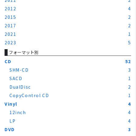
2012
4
2015
2
2017
2
2021
1
2023
5
フォーマット別
CD
52
SHM-CD
3
SACD
1
DualDisc
2
CopyControl CD
1
Vinyl
4
12inch
4
LP
4
DVD
3