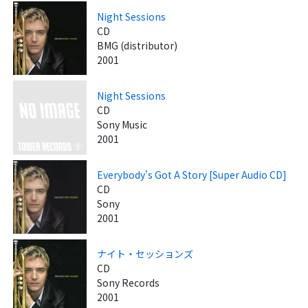
Night Sessions
CD
BMG (distributor)
2001
Night Sessions
CD
Sony Music
2001
Everybody's Got A Story [Super Audio CD]
CD
Sony
2001
ナイト・セッションズ
CD
Sony Records
2001