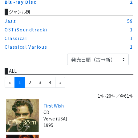
Blu-ray Disc
2
ジャンル別
Jazz
59
OST(Soundtrack)
1
Classical
1
Classical Various
1
ALL
«
1
2
3
4
»
1件-20件／全61件
First Wish
CD
Verve (USA)
1995