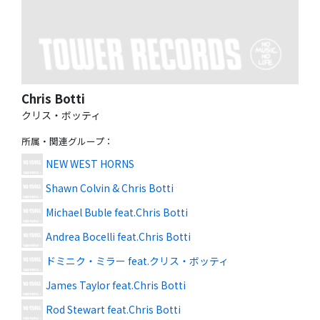
Chris Botti
クリス・ボッティ
所属・関連グループ
：
NEW WEST HORNS
Shawn Colvin & Chris Botti
Michael Buble feat.Chris Botti
Andrea Bocelli feat.Chris Botti
ドミニク・ミラー feat.クリス・ボッティ
James Taylor feat.Chris Botti
Rod Stewart feat.Chris Botti