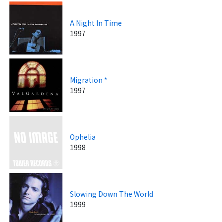
A Night In Time
1997
Migration *
1997
Ophelia
1998
Slowing Down The World
1999