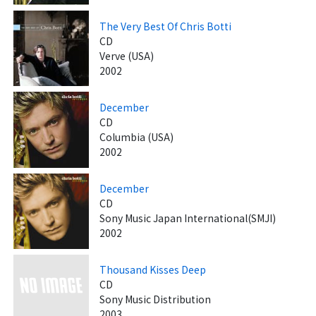
The Very Best Of Chris Botti
CD
Verve (USA)
2002
December
CD
Columbia (USA)
2002
December
CD
Sony Music Japan International(SMJI)
2002
Thousand Kisses Deep
CD
Sony Music Distribution
2003