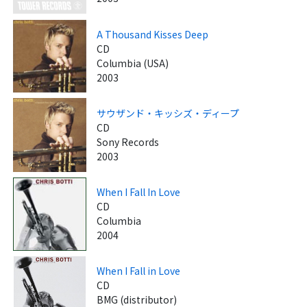
A Thousand Kisses Deep
CD
Columbia (USA)
2003
サウザンド・キッシズ・ディープ
CD
Sony Records
2003
When I Fall In Love
CD
Columbia
2004
When I Fall in Love
CD
BMG (distributor)