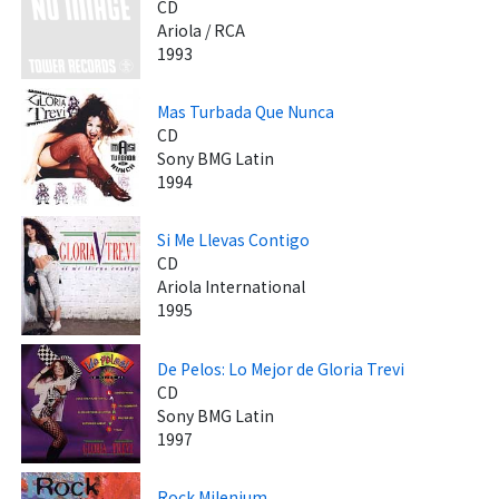
CD
Ariola / RCA
1993
Mas Turbada Que Nunca
CD
Sony BMG Latin
1994
Si Me Llevas Contigo
CD
Ariola International
1995
De Pelos: Lo Mejor de Gloria Trevi
CD
Sony BMG Latin
1997
Rock Milenium