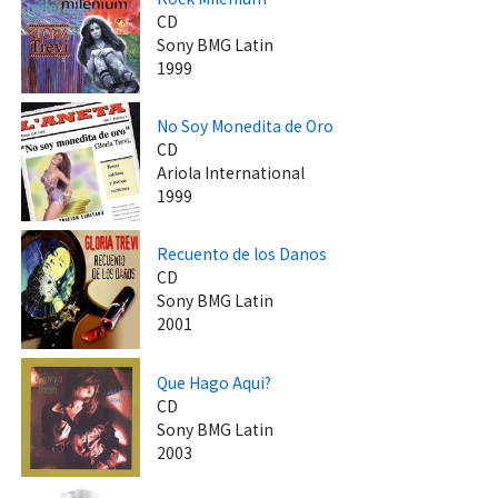
CD
Sony BMG Latin
1999
No Soy Monedita de Oro
CD
Ariola International
1999
Recuento de los Danos
CD
Sony BMG Latin
2001
Que Hago Aqui?
CD
Sony BMG Latin
2003