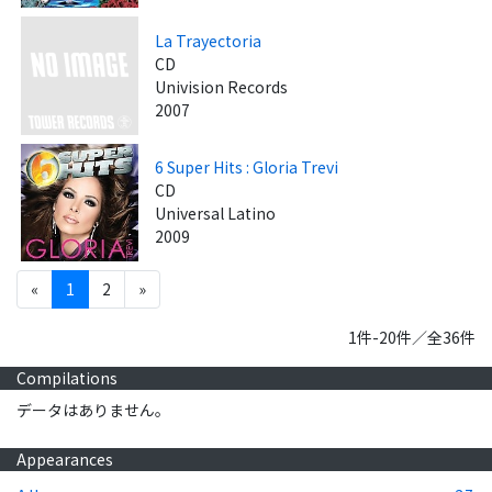
La Trayectoria
CD
Univision Records
2007
6 Super Hits : Gloria Trevi
CD
Universal Latino
2009
«
1
2
»
1件-20件／全36件
Compilations
データはありません。
Appearances