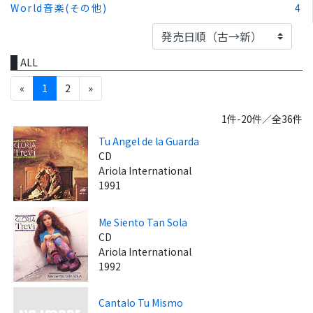
World音楽(その他)
4
ALL
«
1
2
»
1件-20件／全36件
Tu Angel de la Guarda
CD
Ariola International
1991
Me Siento Tan Sola
CD
Ariola International
1992
Cantalo Tu Mismo