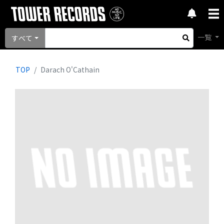
一覧
すべて
TOP
Darach O'Cathain