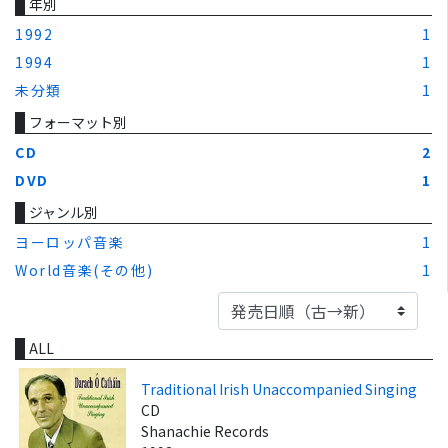
年別
1992
1
1994
1
未分類
1
フォーマット別
CD
2
DVD
1
ジャンル別
ヨーロッパ音楽
1
World音楽(その他)
1
ALL
Traditional Irish Unaccompanied Singing
CD
Shanachie Records