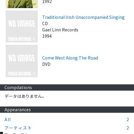
1992
Traditional Irish Unaccompanied Singing
CD
Gael Linn Records
1994
Come West Along The Road
DVD
Compilations
データはありません。
Appearances
All
2
アーティスト
2