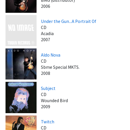
BMG (distributor)
2006
Under the Gun...A Portrait Of
CD
Acadia
2007
Aldo Nova
CD
Sbme Special MKTS.
2008
Subject
CD
Wounded Bird
2009
Twitch
CD