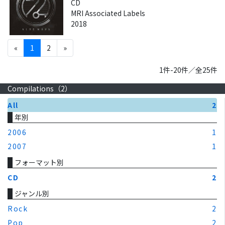
CD
MRI Associated Labels
2018
«
1
2
»
1件-20件／全25件
Compilations（
2
）
All
2
年別
2006
1
2007
1
フォーマット別
CD
2
ジャンル別
Rock
2
Pop
2