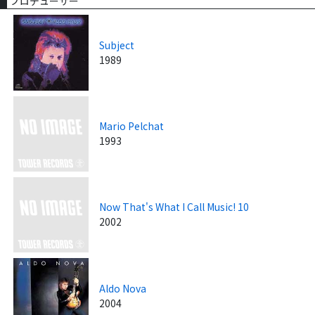
プロデューサー
Subject
1989
Mario Pelchat
1993
Now That's What I Call Music! 10
2002
Aldo Nova
2004