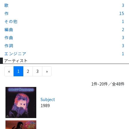
歌
3
作
15
その他
1
編曲
2
作曲
3
作詞
3
エンジニア
1
アーティスト
«
1
2
3
»
1件-20件／全48件
Subject
1989