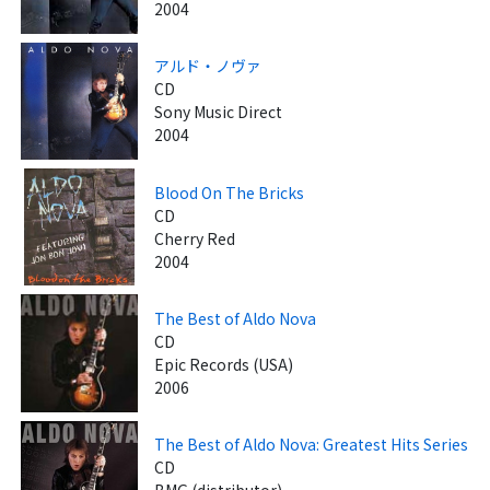
2004
アルド・ノヴァ
CD
Sony Music Direct
2004
Blood On The Bricks
CD
Cherry Red
2004
The Best of Aldo Nova
CD
Epic Records (USA)
2006
The Best of Aldo Nova: Greatest Hits Series
CD