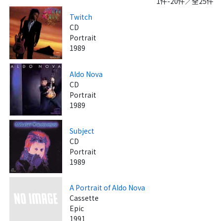
1件-20件／全25件
Twitch
CD
Portrait
1989
Aldo Nova
CD
Portrait
1989
Subject
CD
Portrait
1989
A Portrait of Aldo Nova
Cassette
Epic
1991