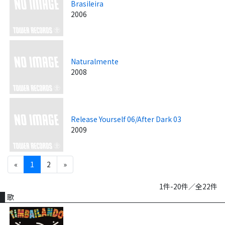
Brasileira
2006
Naturalmente
2008
Release Yourself 06/After Dark 03
2009
«
1
2
»
1件-20件／全22件
歌