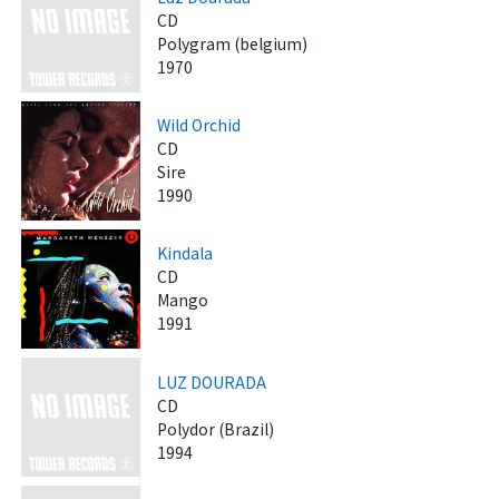
CD
Polygram (belgium)
1970
Wild Orchid
CD
Sire
1990
Kindala
CD
Mango
1991
LUZ DOURADA
CD
Polydor (Brazil)
1994