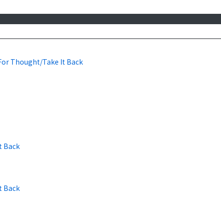
For Thought/Take It Back
t Back
t Back