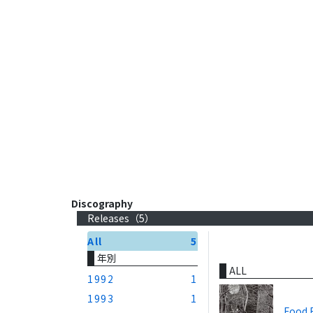
Discography
Releases（
5
）
All
5
年別
ALL
1992
1
1993
1
Food 