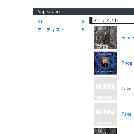
Appearances
アーティスト
All
5
アーティスト
5
Food 
Thog
Take I
Take I