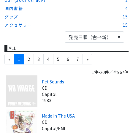
国内書籍
4
グッズ
15
アクセサリー
15
ALL
«
1
2
3
4
5
6
7
»
1件-20件／全967件
Pet Sounds
CD
Capitol
1983
Made In The USA
CD
Capitol/EMI