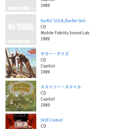
1989
Surfin' U.S.A./Surfer Girl
CD
Mobile Fidelity Sound Lab
1989
サマー・デイズ
CD
Capitol
1989
スマイリー・スマイル
CD
Capitol
1989
Still Cruisin'
CD