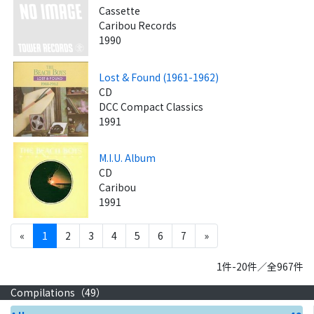
Cassette
Caribou Records
1990
Lost & Found (1961-1962)
CD
DCC Compact Classics
1991
M.I.U. Album
CD
Caribou
1991
«
1
2
3
4
5
6
7
»
1件-20件／全967件
Compilations（
49
）