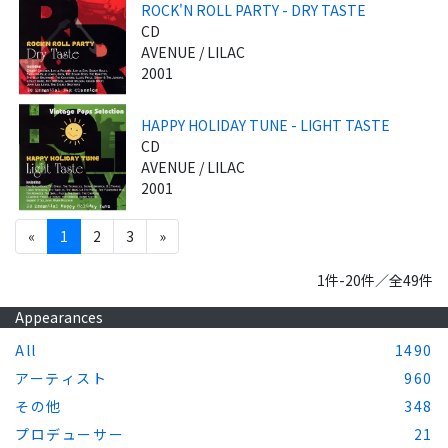
ROCK'N ROLL PARTY - DRY TASTE
CD
AVENUE / LILAC
2001
HAPPY HOLIDAY TUNE - LIGHT TASTE
CD
AVENUE / LILAC
2001
«
1
2
3
»
1件-20件／全49件
Appearances
All
1490
アーティスト
960
その他
348
プロデューサー
21