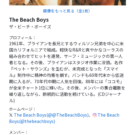
画像をもっと見る（全
1
枚）
The Beach Boys
ザ・ビーチ・ボーイズ
プロフィール：
1961年、ブライアンを長兄とするウィルソン兄弟を中心に米
国カリフォルニアで結成。軽快なR&Rと爽やかなコーラスの
組み合わせでヒットを連発、サーフ・ミュージックの第一人
者となる。その後、ブライアンはスタジオ作業に没頭。名作
『ペット・サウンズ』を生むが、未完成となった『スマイ
ル』制作中に精神の均衡を崩す。バンドも60年代末から低迷
期に入るが、70年代中期に人気を回復。88年には「ココモ」
が全米チャート1位に輝いた。その後、メンバーの集合離散を
繰り返しながら、断続的に活動を続けている。(CDジャーナ
ル)
ホームページ：
The Beach Boys(@@TheBeachBoys)
、
The Beach
Boys(@thebeachboys)
メンバー
：