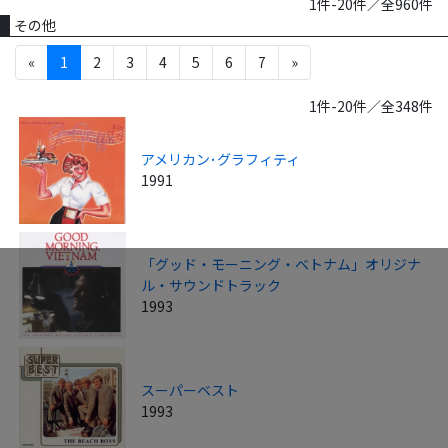
1件-20件／全960件
その他
«
1
2
3
4
5
6
7
»
1件-20件／全348件
アメリカン･グラフィティ
1991
「グッド・モーニング・ベトナム」オリジナ
ル・サウンドトラック
1993
スーパーベスト
1993