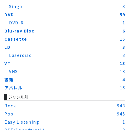
Single
8
DVD
59
DVD-R
1
Blu-ray Disc
6
Cassette
15
LD
3
Laserdisc
3
VT
13
VHS
13
書籍
4
アパレル
15
ジャンル別
Rock
943
Pop
945
Easy Listening
1
OST(Soundtrack)
2