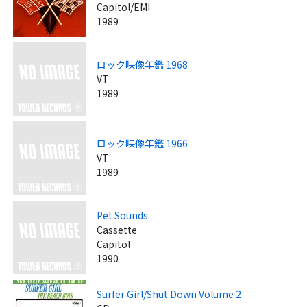
Capitol/EMI
1989
ロック映像年鑑 1968
VT
1989
ロック映像年鑑 1966
VT
1989
Pet Sounds
Cassette
Capitol
1990
Surfer Girl/Shut Down Volume 2