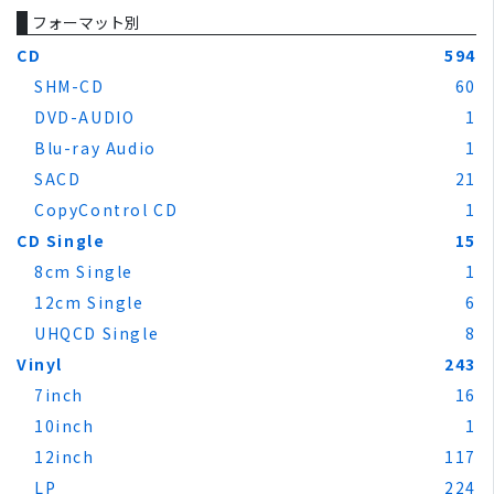
フォーマット別
CD
594
SHM-CD
60
DVD-AUDIO
1
Blu-ray Audio
1
SACD
21
CopyControl CD
1
CD Single
15
8cm Single
1
12cm Single
6
UHQCD Single
8
Vinyl
243
7inch
16
10inch
1
12inch
117
LP
224