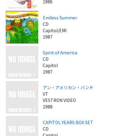
1986
Endless Summer
CD
Capitol/EMI
1987
Spirit of America
CD
Capitol
1987
アン・アメリカン・バンド
VT
VESTRON VIDEO
1988
CAPITOL YEARS BOX SET
CD
Capitol