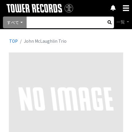
一覧
すべて
TOP
John McLaughlin Trio