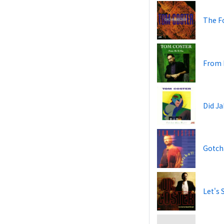
The F
From 
Did Ja
Gotch
Let's 