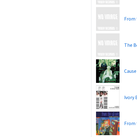
From t
The B
Cause 
Ivory 
From 