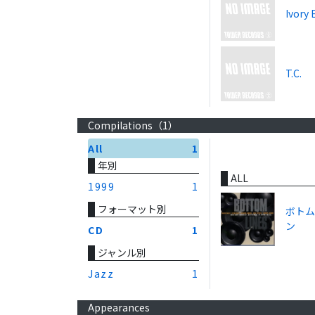
Ivory 
T.C.
Compilations（
1
）
All
1
年別
ALL
1999
1
フォーマット別
ボトム
ン
CD
1
ジャンル別
Jazz
1
Appearances