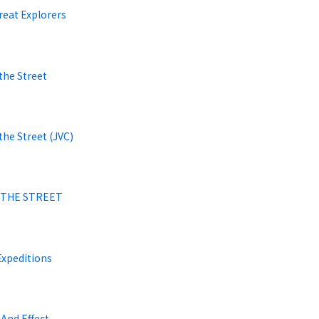
reat Explorers
the Street
he Street (JVC)
 THE STREET
Expeditions
And Effect