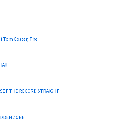
Of Tom Coster, The
A!!
 SET THE RECORD STRAIGHT
IDDEN ZONE