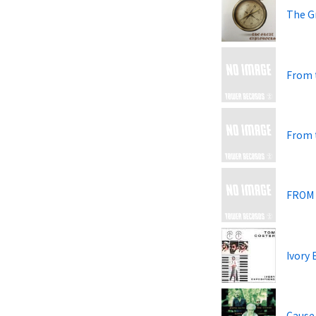
The G
From 
From t
FROM
Ivory 
Cause 