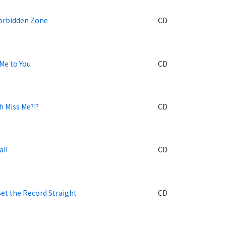
orbidden Zone
CD
Me to You
CD
h Miss Me?!?
CD
a!!
CD
Set the Record Straight
CD