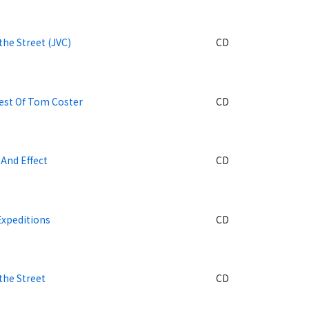
he Street (JVC)
CD
est Of Tom Coster
CD
And Effect
CD
Expeditions
CD
the Street
CD