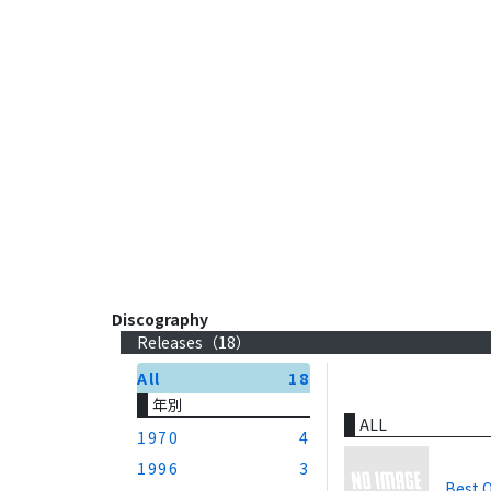
Discography
Releases（
18
）
All
18
年別
ALL
1970
4
1996
3
Best 