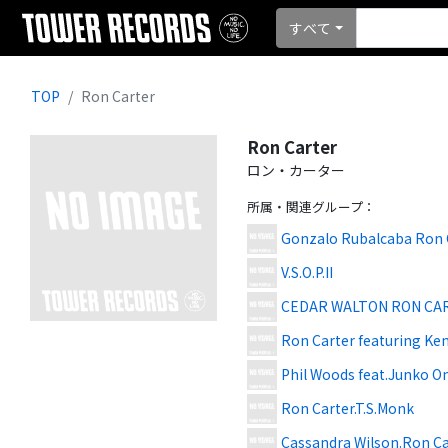
すべて
TOP
Ron Carter
Ron Carter
ロン・カーター
所属・関連グループ
：
Gonzalo Rubalcaba Ron 
V.S.O.P.II
CEDAR WALTON RON CA
Ron Carter featuring Ke
Phil Woods feat.Junko On
Ron Carter.T.S.Monk
Cassandra Wilson.Ron Ca