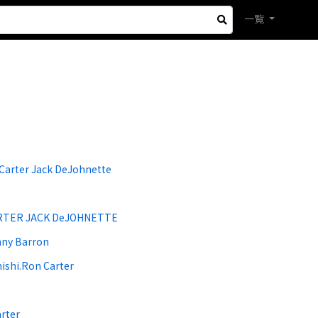
一覧
Carter Jack DeJohnette
RTER JACK DeJOHNETTE
nny Barron
ishi.Ron Carter
rter