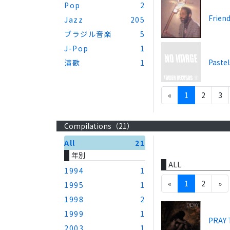
Pop
2
Frien
Jazz
205
ブラジル音楽
5
J-Pop
1
Pastel
演歌
1
«
1
2
3
Compilations（
21
）
All
21
年別
ALL
1994
1
«
1
2
»
1995
1
1998
2
1999
1
PRAY 
2003
1