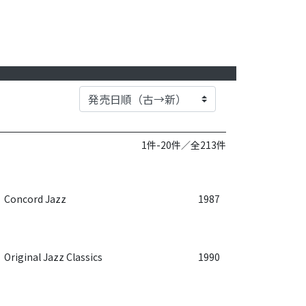
1件-20件／全213件
Concord Jazz
1987
Original Jazz Classics
1990