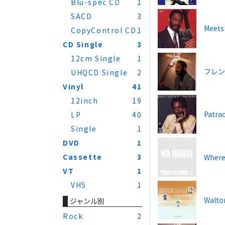
Blu-spec CD
1
SACD
3
Meets
CopyControl CD
1
CD Single
3
12cm Single
1
フレ
UHQCD Single
2
Vinyl
41
12inch
19
Patra
LP
40
Single
1
DVD
1
Cassette
3
Where
VT
1
VHS
1
Walto
ジャンル別
Rock
2