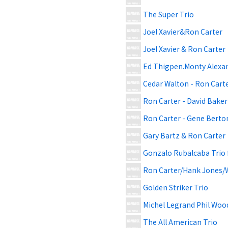
The Super Trio
Joel Xavier&Ron Carter
Joel Xavier & Ron Carter
Ed Thigpen.Monty Alexan
Cedar Walton - Ron Cart
Ron Carter - David Baker
Ron Carter - Gene Berto
Gary Bartz & Ron Carter
Gonzalo Rubalcaba Trio 
Ron Carter/Hank Jones
Golden Striker Trio
Michel Legrand Phil Woo
The All American Trio