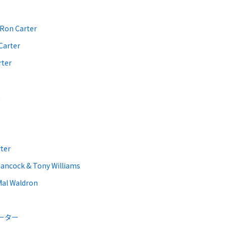
Ron Carter
Carter
rter
n
ter
Hancock & Tony Williams
Mal Waldron
カーター