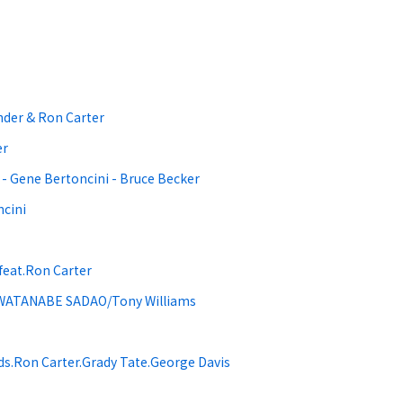
der & Ron Carter
er
 - Gene Bertoncini - Bruce Becker
ncini
feat.Ron Carter
/WATANABE SADAO/Tony Williams
ds.Ron Carter.Grady Tate.George Davis