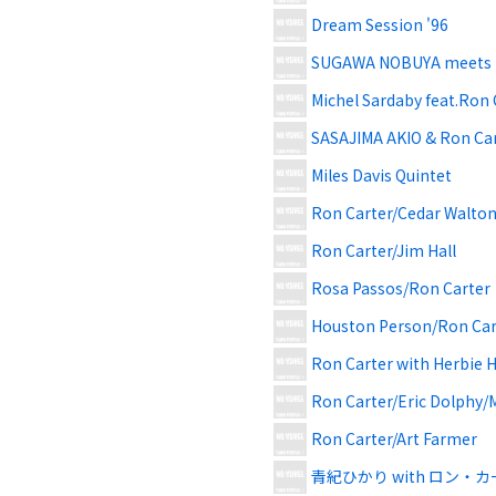
Dream Session '96
SUGAWA NOBUYA meets 
Michel Sardaby feat.Ron 
SASAJIMA AKIO & Ron Ca
Miles Davis Quintet
Ron Carter/Cedar Walto
Ron Carter/Jim Hall
Rosa Passos/Ron Carter
Houston Person/Ron Car
Ron Carter with Herbie 
Ron Carter/Eric Dolphy/
Ron Carter/Art Farmer
青紀ひかり with ロン・