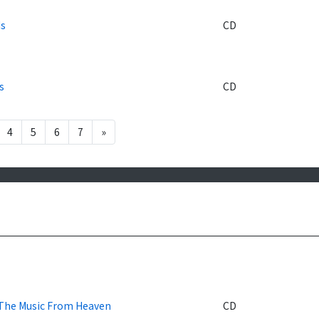
ds
CD
s
CD
4
5
6
7
»
The Music From Heaven
CD