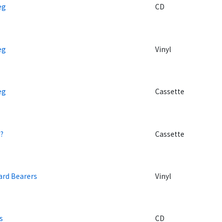
eg
CD
eg
Vinyl
eg
Cassette
?
Cassette
ard Bearers
Vinyl
s
CD