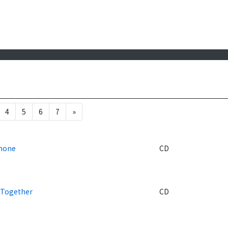
4
5
6
7
»
hone
CD
 Together
CD