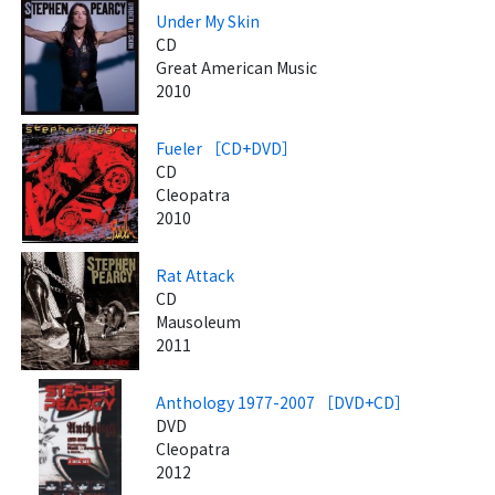
Under My Skin
CD
Great American Music
2010
Fueler ［CD+DVD］
CD
Cleopatra
2010
Rat Attack
CD
Mausoleum
2011
Anthology 1977-2007 ［DVD+CD］
DVD
Cleopatra
2012