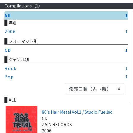
Compilations（
1
）
All
1
年別
2006
1
フォーマット別
CD
1
ジャンル別
Rock
1
Pop
1
ALL
80's Hair Metal Vol.1 / Studio Fuelled
CD
ZAIN RECORDS
2006