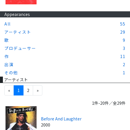
Appearances
All
55
アーティスト
29
歌
9
プロデューサー
3
作
11
出演
2
その他
1
アーティスト
«
1
2
»
1件-20件／全29件
Before And Laughter
2000