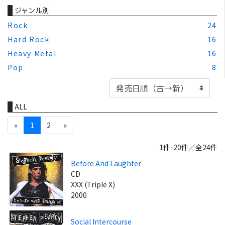
ジャンル別
Rock
24
Hard Rock
16
Heavy Metal
16
Pop
8
ALL
«
1
2
»
1件-20件／全24件
Before And Laughter
CD
XXX (Triple X)
2000
Social Intercourse