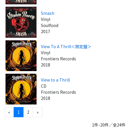
Smash
Vinyl
Soulfood
2017
View To A Thrill＜限定盤＞
Vinyl
Frontiers Records
2018
View to a Thrill
CD
Frontiers Records
2018
«
1
2
»
1件-20件／全24件