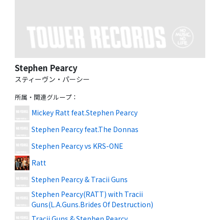
Stephen Pearcy
スティーヴン・パーシー
所属・関連グループ
：
Mickey Ratt feat.Stephen Pearcy
Stephen Pearcy feat.The Donnas
Stephen Pearcy vs KRS-ONE
Ratt
Stephen Pearcy & Tracii Guns
Stephen Pearcy(RATT) with Tracii
Guns(L.A.Guns.Brides Of Destruction)
Tracii Guns & Stephen Pearcy