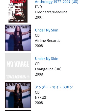
Anthology 1977-2007 (US)
DVD
Cleopatra/Deadline
2007
Under My Skin
CD
Airline Records
2008
Under My Skin
CD
Evangeline (UK)
2008
アンダー・マイ・スキン
CD
NEXUS
2008