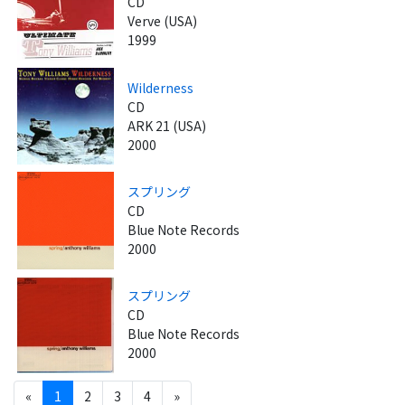
CD
Verve (USA)
1999
Wilderness
CD
ARK 21 (USA)
2000
スプリング
CD
Blue Note Records
2000
スプリング
CD
Blue Note Records
2000
«
1
2
3
4
»