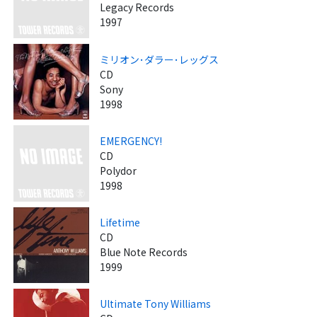
Legacy Records
1997
ミリオン･ダラー･レッグス
CD
Sony
1998
EMERGENCY!
CD
Polydor
1998
Lifetime
CD
Blue Note Records
1999
Ultimate Tony Williams