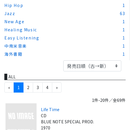
Hip Hop
1
Jazz
63
New Age
1
Healing Music
1
Easy Listening
1
中南米音楽
1
海外書籍
1
ALL
«
1
2
3
4
»
1件-20件／全69件
Life Time
CD
BLUE NOTE SPECIAL PROD.
1970