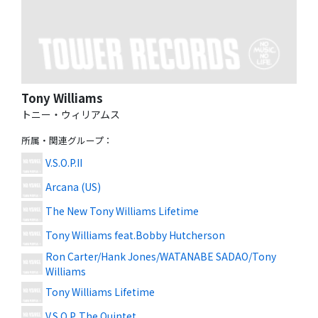
Tony Williams
トニー・ウィリアムス
所属・関連グループ
：
V.S.O.P.II
Arcana (US)
The New Tony Williams Lifetime
Tony Williams feat.Bobby Hutcherson
Ron Carter/Hank Jones/WATANABE SADAO/Tony
Williams
Tony Williams Lifetime
V.S.O.P. The Quintet