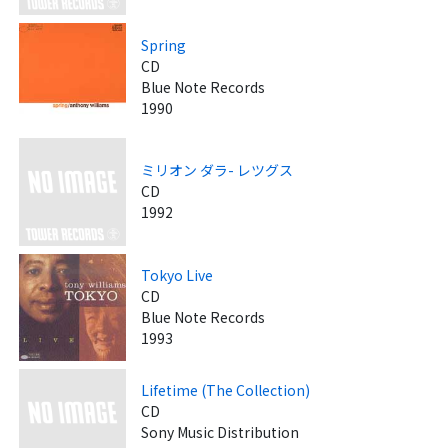
Spring
CD
Blue Note Records
1990
ミリオン ダラ- レツグス
CD
1992
Tokyo Live
CD
Blue Note Records
1993
Lifetime (The Collection)
CD
Sony Music Distribution