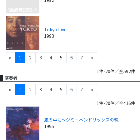
Tokyo Live
1993
«
1
2
3
4
5
6
7
»
1件-20件／全592件
演奏者
«
1
2
3
4
5
6
7
»
1件-20件／全416件
嵐の中に～ジミ・ヘンドリックスの魂
1995