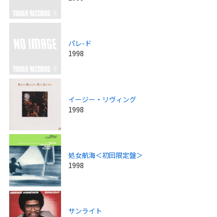
パレ-ド
1998
イージー・リヴィング
1998
処女航海＜初回限定盤＞
1998
サンライト