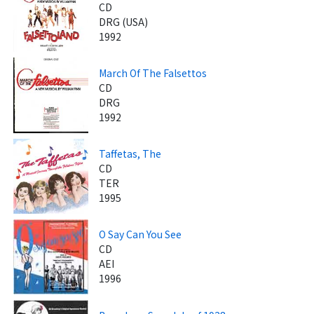
CD
DRG (USA)
1992
March Of The Falsettos
CD
DRG
1992
Taffetas, The
CD
TER
1995
O Say Can You See
CD
AEI
1996