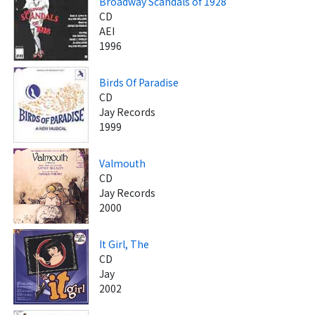
Broadway Scandals of 1928
CD
AEI
1996
Birds Of Paradise
CD
Jay Records
1999
Valmouth
CD
Jay Records
2000
It Girl, The
CD
Jay
2002