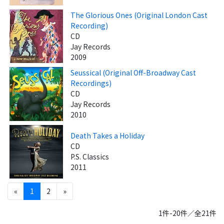
The Glorious Ones (Original London Cast
Recording)
CD
Jay Records
2009
Seussical (Original Off-Broadway Cast
Recordings)
CD
Jay Records
2010
Death Takes a Holiday
CD
P.S. Classics
2011
«
1
2
»
1件-20件／全21件