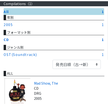
Compilations（
1
）
All
1
年別
2005
1
フォーマット別
CD
1
ジャンル別
OST(Soundtrack)
1
ALL
Mad Show, The
CD
DRG
2005