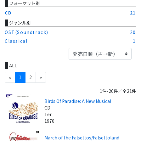
フォーマット別
CD
21
ジャンル別
OST(Soundtrack)
20
Classical
1
ALL
«
1
2
»
1件-20件／全21件
Birds Of Paradise: A New Musical
CD
Ter
1970
March of the Falsettos/Falsettoland