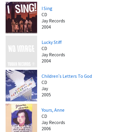
I Sing
CD
Jay Records
2004
Lucky Stiff
CD
Jay Records
2004
Children's Letters To God
CD
Jay
2005
Yours, Anne
CD
Jay Records
2006