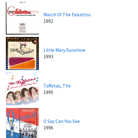
March Of The Falsettos
1992
Little Mary Sunshine
1993
Taffetas, The
1995
O Say Can You See
1996