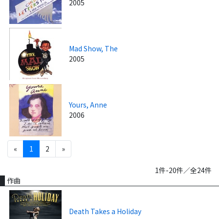
2005
Mad Show, The
2005
Yours, Anne
2006
«
1
2
»
1件-20件／全24件
作曲
Death Takes a Holiday