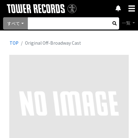
一覧
すべて
TOP
Original Off-Broadway Cast