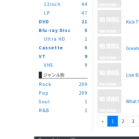
12inch
44
LP
47
DVD
21
Kick T
Blu-ray Disc
5
Ultra HD
1
Cassette
5
Greate
VT
9
VHS
9
Live B
ジャンル別
Rock
209
Pop
209
What 
Soul
1
R&B
1
«
1
2
3