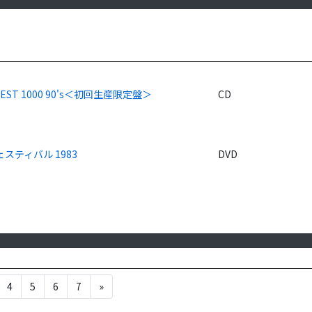
BEST 1000 90's＜初回生産限定盤＞
CD
ェスティバル 1983
DVD
4
5
6
7
»