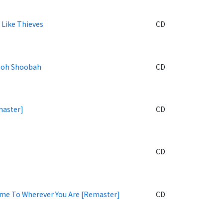
 Like Thieves
CD
oh Shoobah
CD
master]
CD
CD
me To Wherever You Are [Remaster]
CD