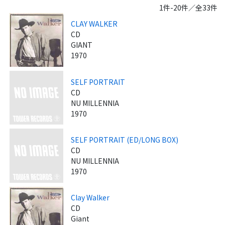
1件-20件／全33件
CLAY WALKER
CD
GIANT
1970
SELF PORTRAIT
CD
NU MILLENNIA
1970
SELF PORTRAIT (ED/LONG BOX)
CD
NU MILLENNIA
1970
Clay Walker
CD
Giant