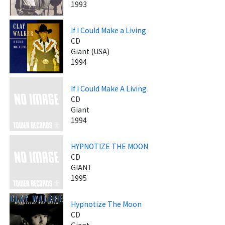
1993
If I Could Make a Living
CD
Giant (USA)
1994
If I Could Make A Living
CD
Giant
1994
HYPNOTIZE THE MOON
CD
GIANT
1995
Hypnotize The Moon
CD