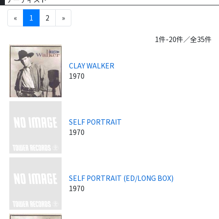
«
1
2
»
1件-20件／全35件
CLAY WALKER
1970
SELF PORTRAIT
1970
SELF PORTRAIT (ED/LONG BOX)
1970