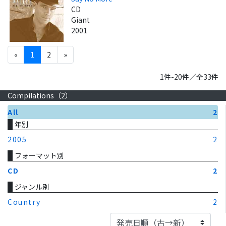
CD
Giant
2001
«
1
2
»
1件-20件／全33件
Compilations（
2
）
All
2
年別
2005
2
フォーマット別
CD
2
ジャンル別
Country
2