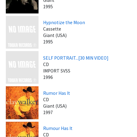
Giant
1995
Hypnotize the Moon
Cassette
Giant (USA)
1995
SELF PORTRAIT...[30 MIN VIDEO]
CD
IMPORT SVSS
1996
Rumor Has It
CD
Giant (USA)
1997
Rumour Has It
CD