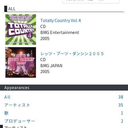
ALL
Totally Country Vol. 4
CD
BMG Entertainment
2005
レッツ・ブーツ・ダンシン２００５
CD
BMG JAPAN
2005
Appearances
All
38
アーティスト
35
歌
1
プロデューサー
2
アーティスト