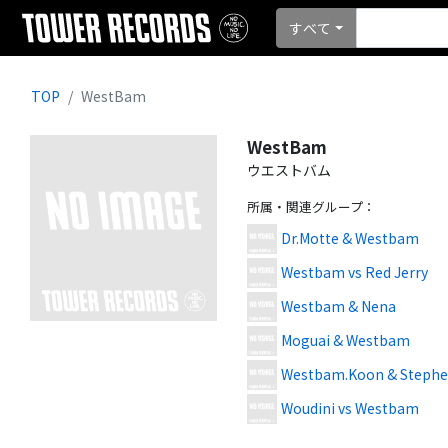
すべて
TOP
WestBam
WestBam
ウエストバム
所属・関連グループ
：
Dr.Motte & Westbam
Westbam vs Red Jerry
Westbam & Nena
Moguai & Westbam
Westbam.Koon & Steph
Woudini vs Westbam