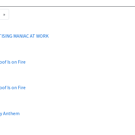
»
ISING MANIAC AT WORK
of Is on Fire
of Is on Fire
y Anthem