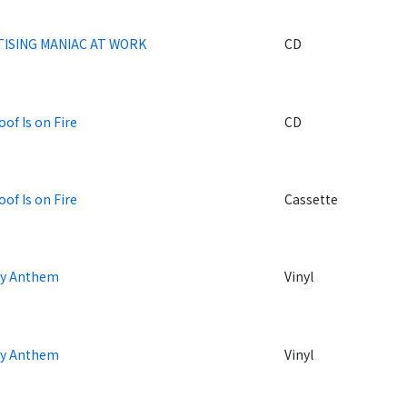
ISING MANIAC AT WORK
CD
of Is on Fire
CD
of Is on Fire
Cassette
y Anthem
Vinyl
y Anthem
Vinyl