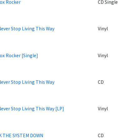
ox Rocker
CD Single
Never Stop Living This Way
Vinyl
ox Rocker [Single]
Vinyl
Never Stop Living This Way
CD
Never Stop Living This Way [LP]
Vinyl
K THE SYSTEM DOWN
CD