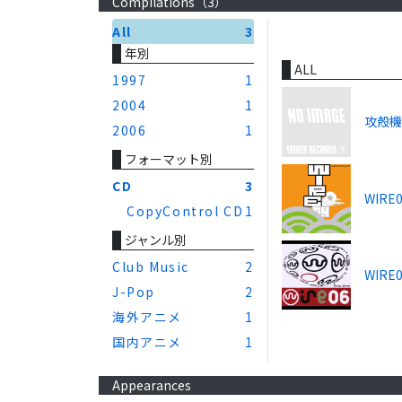
Compilations（
3
）
All
3
年別
ALL
1997
1
2004
1
攻殻
2006
1
フォーマット別
CD
3
WIRE
CopyControl CD
1
ジャンル別
Club Music
2
WIRE0
J-Pop
2
海外アニメ
1
国内アニメ
1
Appearances