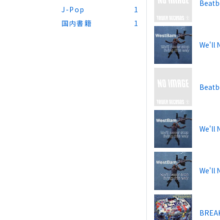
Beatb
J-Pop
1
国内書籍
1
We'll 
Beatb
We'll 
We'll 
BREA