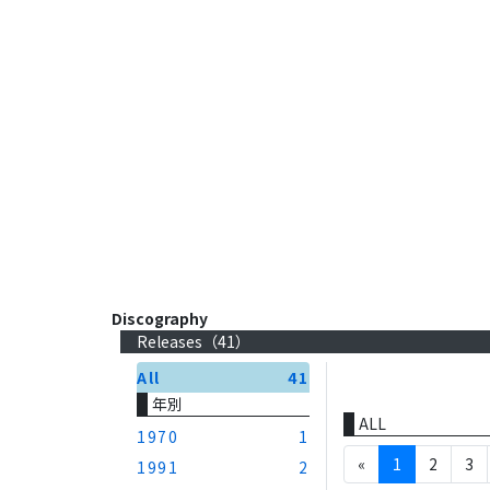
Discography
Releases（
41
）
All
41
年別
ALL
1970
1
«
1
2
3
1991
2