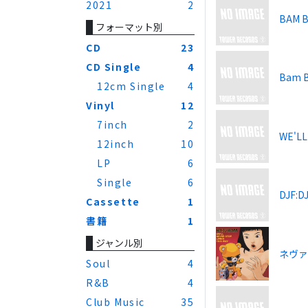
2021
2
BAM 
フォーマット別
CD
23
CD Single
4
Bam 
12cm Single
4
Vinyl
12
7inch
2
WE'LL
12inch
10
LP
6
Single
6
DJF:D
Cassette
1
書籍
1
ジャンル別
ネヴ
Soul
4
R&B
4
Club Music
35