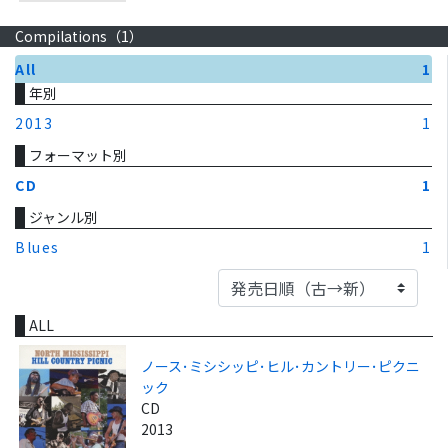
Compilations（
1
）
All
1
年別
2013
1
フォーマット別
CD
1
ジャンル別
Blues
1
ALL
ノース･ミシシッピ･ヒル･カントリー･ピクニ
ック
CD
2013