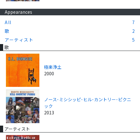
Appearances
All
7
歌
2
アーティスト
5
歌
極楽浄土
2000
ノース･ミシシッピ･ヒル･カントリー･ピクニ
ック
2013
アーティスト